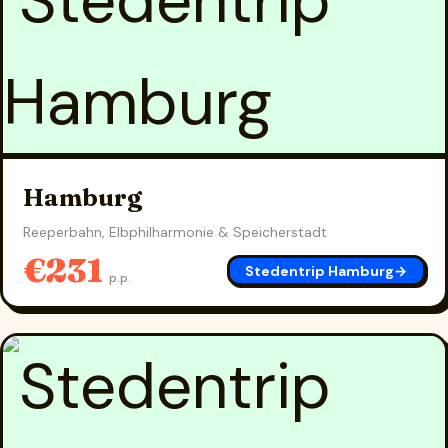
Hamburg
Reeperbahn, Elbphilharmonie & Speicherstadt
€231
Stedentrip Hamburg
→
p.p.