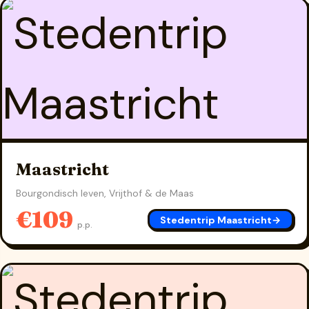
Maastricht
Bourgondisch leven, Vrijthof & de Maas
€109
Stedentrip Maastricht
→
p.p.