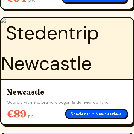
p.p.
Newcastle
Geordie warmte, bruine kroegen & de rivier de Tyne
€89
Stedentrip Newcastle
→
p.p.