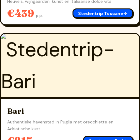
Heuvels, wijngaarden, kunst en Italiaanse dolce vita
€439
Stedentrip Toscane
→
p.p.
Bari
Authentieke havenstad in Puglia met orecchiette en
Adriatische kust