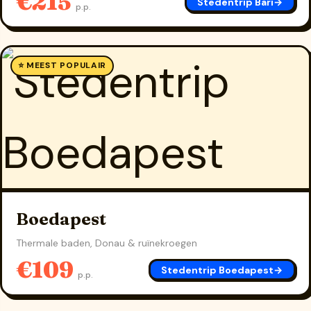
€215
Stedentrip Bari
→
p.p.
⭐ MEEST POPULAIR
Boedapest
Thermale baden, Donau & ruïnekroegen
€109
Stedentrip Boedapest
→
p.p.