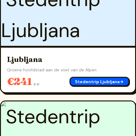
Ljubljana
Groene hoofdstad aan de voet van de Alpen
€241
Stedentrip Ljubljana
→
p.p.