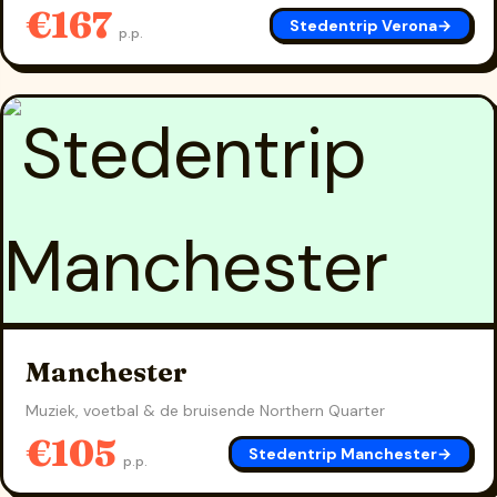
€167
Stedentrip Verona
→
p.p.
Manchester
Muziek, voetbal & de bruisende Northern Quarter
€105
Stedentrip Manchester
→
p.p.