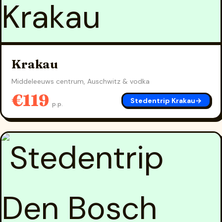
Krakau
Middeleeuws centrum, Auschwitz & vodka
€119
Stedentrip Krakau
→
p.p.