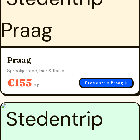
Praag
Sprookjesstad, bier & Kafka
€155
Stedentrip Praag
→
p.p.