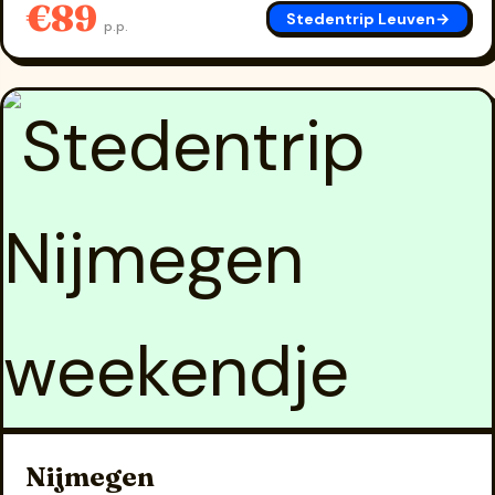
€89
Stedentrip Leuven
→
p.p.
Nijmegen