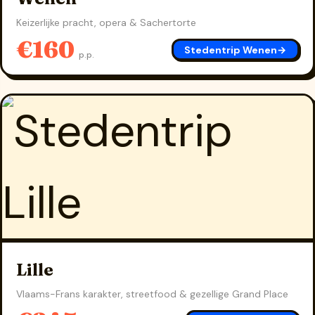
Keizerlijke pracht, opera & Sachertorte
€160
Stedentrip Wenen
→
p.p.
Lille
Vlaams-Frans karakter, streetfood & gezellige Grand Place