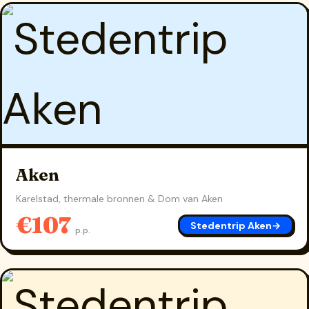
Aken
Karelstad, thermale bronnen & Dom van Aken
€107
Stedentrip Aken
→
p.p.