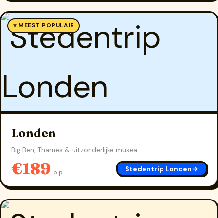
⭐ MEEST POPULAIR
Londen
Big Ben, Thames & uitzonderlijke musea
€189
Stedentrip Londen
→
p.p.