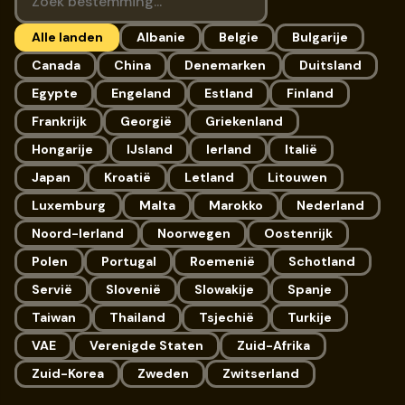
Alle landen
Albanie
Belgie
Bulgarije
Canada
China
Denemarken
Duitsland
Egypte
Engeland
Estland
Finland
Frankrijk
Georgië
Griekenland
Hongarije
IJsland
Ierland
Italië
Japan
Kroatië
Letland
Litouwen
Luxemburg
Malta
Marokko
Nederland
Noord-Ierland
Noorwegen
Oostenrijk
Polen
Portugal
Roemenië
Schotland
Servië
Slovenië
Slowakije
Spanje
Taiwan
Thailand
Tsjechië
Turkije
VAE
Verenigde Staten
Zuid-Afrika
Zuid-Korea
Zweden
Zwitserland