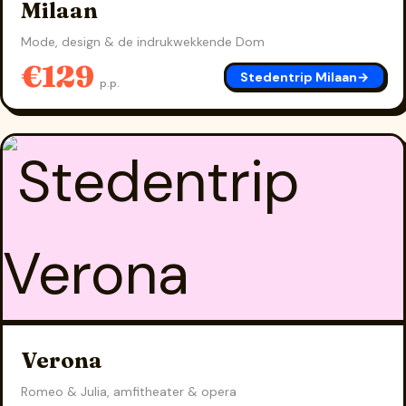
Milaan
Mode, design & de indrukwekkende Dom
€129
Stedentrip Milaan
→
p.p.
Verona
Romeo & Julia, amfitheater & opera