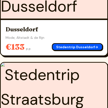
Dusseldorf
Mode, Altstadt & de Rijn
€133
Stedentrip Dusseldorf
→
p.p.