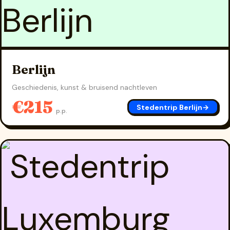
Berlijn
Geschiedenis, kunst & bruisend nachtleven
€215
Stedentrip Berlijn
→
p.p.