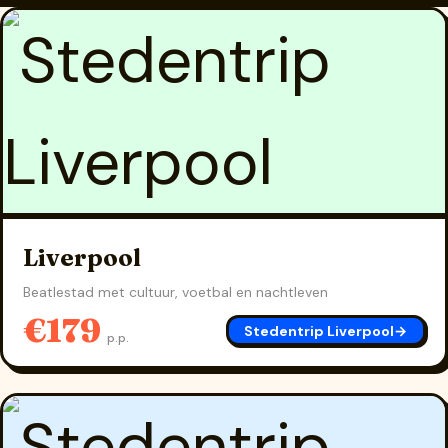
Liverpool
Beatlestad met cultuur, voetbal en nachtleven
€179
Stedentrip Liverpool
→
p.p.