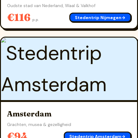
Oudste stad van Nederland, Waal & Valkhof
€116
Stedentrip Nijmegen
→
p.p.
Amsterdam
Grachten, musea & gezelligheid
€94
Stedentrip Amsterdam
→