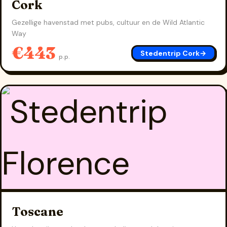
Cork
Gezellige havenstad met pubs, cultuur en de Wild Atlantic
Way
€443
Stedentrip Cork
→
p.p.
Toscane