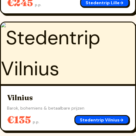
€245
Stedentrip Lille
→
p.p.
Vilnius
Barok, bohemiens & betaalbare prijzen
€135
Stedentrip Vilnius
→
p.p.