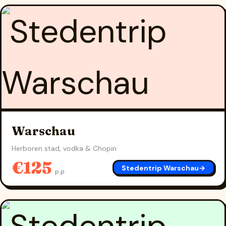
Warschau
Herboren stad, vodka & Chopin
€125
Stedentrip Warschau
→
p.p.