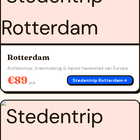
Rotterdam
Architectuur, Erasmusbrug & hipste havenstad van Europa
€89
Stedentrip Rotterdam
→
p.p.