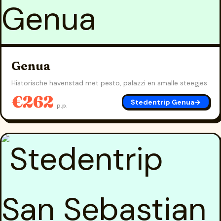
Genua
Historische havenstad met pesto, palazzi en smalle steegjes
€262
Stedentrip Genua
→
p.p.