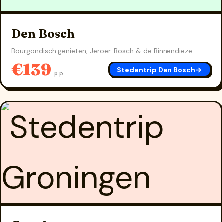
Den Bosch
Bourgondisch genieten, Jeroen Bosch & de Binnendieze
€139
Stedentrip Den Bosch
→
p.p.