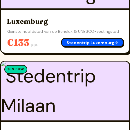
Luxemburg
Kleinste hoofdstad van de Benelux & UNESCO-vestingstad
€133
Stedentrip Luxemburg
→
p.p.
✨ NIEUW