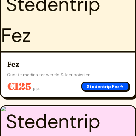
Fez
Oudste medina ter wereld & leerlooierijen
€125
Stedentrip Fez
→
p.p.