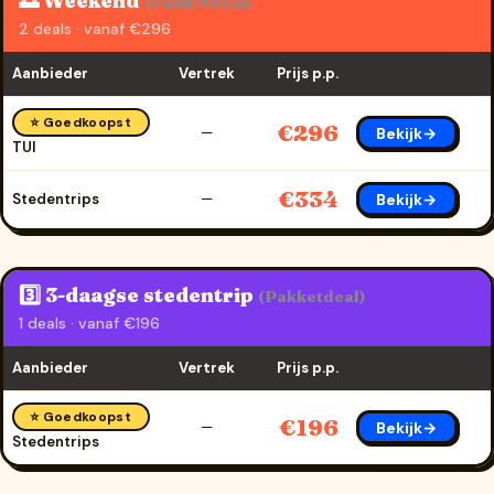
🌅 Weekend
(Pakketdeal)
2 deals · vanaf €296
Aanbieder
Vertrek
Prijs p.p.
⭐ Goedkoopst
€296
Bekijk→
—
TUI
€334
Bekijk→
Stedentrips
—
3️⃣ 3-daagse stedentrip
(Pakketdeal)
1 deals · vanaf €196
Aanbieder
Vertrek
Prijs p.p.
⭐ Goedkoopst
€196
Bekijk→
—
Stedentrips