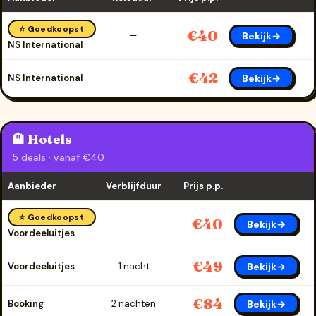
⭐ Goedkoopst
€40
Bekijk→
—
NS International
€42
Bekijk→
NS International
—
🏨 Hotels
5 deals · vanaf €40
Aanbieder
Verblijfduur
Prijs p.p.
⭐ Goedkoopst
€40
Bekijk→
—
Voordeeluitjes
€49
Bekijk→
Voordeeluitjes
1 nacht
€84
Bekijk→
Booking
2 nachten