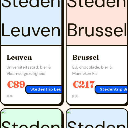
Leuven
Brussel
Universiteitsstad, bier &
EU, chocolade, bier &
Vlaamse gezelligheid
Manneken Pis
€89
€217
Stedentrip Leuven
→
Stedentrip Br
p.p.
p.p.