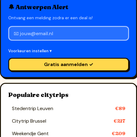
🔔 Antwerpen Alert
Ontvang een melding zodra er een deal is!
Voorkeuren instellen ▾
Gratis aanmelden ✓
Populaire citytrips
Stedentrip Leuven
€89
Citytrip Brussel
€217
Weekendje Gent
€209