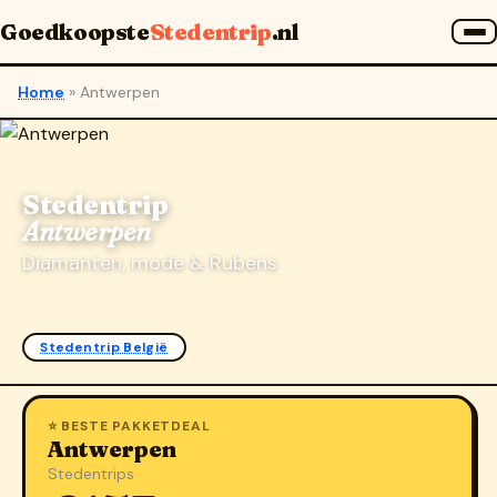
Goedkoopste
Stedentrip
.nl
Home
»
Antwerpen
Stedentrip
Antwerpen
Diamanten, mode & Rubens
Stedentrip België
⭐ BESTE PAKKETDEAL
Antwerpen
Stedentrips