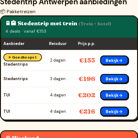
Stedentrip Antwerpen aanbiedingen
📦 Pakketreizen
🚆🏨 Stedentrip met trein
(Trein + hotel)
4 deals · vanaf €153
Aanbieder
Reisduur
Prijs p.p.
⭐ Goedkoopst
€153
Bekijk→
2 dagen
Stedentrips
€196
Bekijk→
Stedentrips
3 dagen
€202
Bekijk→
TUI
4 dagen
€216
Bekijk→
TUI
4 dagen