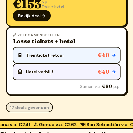
€153
p.p.
Trein + hotel
Bekijk deal →
🔗 ZELF SAMENSTELLEN
Losse tickets + hotel
€40
🚆
→
Treinticket retour
€40
🏨
→
Hotel verblijf
€80
Samen v.a.
p.p.
17 deals gevonden
 €241
⚓ Genua
v.a. €262
🍽️ San Sebastián
v.a. €259
🛁
·
·
·