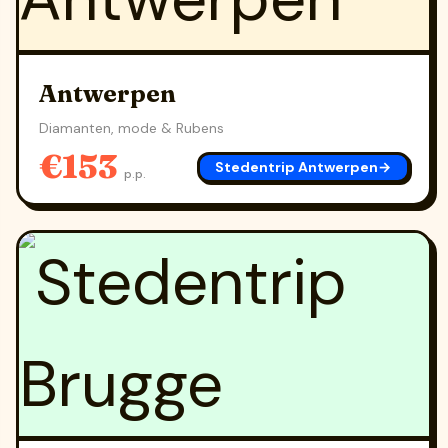
Antwerpen
Diamanten, mode & Rubens
€153
Stedentrip Antwerpen
→
p.p.