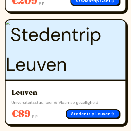
€209
Stedentrip Gent
→
p.p.
Leuven
Universiteitsstad, bier & Vlaamse gezelligheid
€89
Stedentrip Leuven
→
p.p.