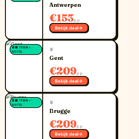
Antwerpen
€153
p.p.
Bekijk deal
→
🚆🏨 TREIN +
🥈
HOTEL
Gent
€209
p.p.
Bekijk deal
→
🚆🏨 TREIN +
🥉
HOTEL
Brugge
€209
p.p.
Bekijk deal
→