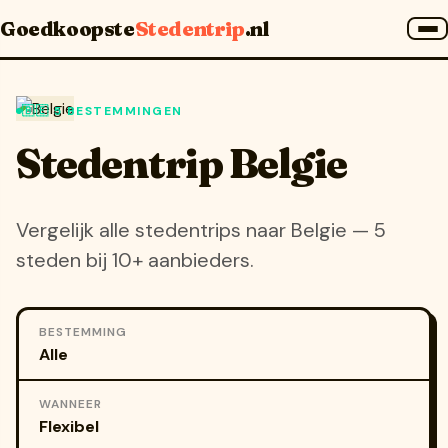
Home
»
Landen
»
Belgie
Goedkoopste
Stedentrip
.nl
🇧🇪 5 BESTEMMINGEN
Stedentrip Belgie
Vergelijk alle stedentrips naar Belgie — 5
steden bij 10+ aanbieders.
BESTEMMING
WANNEER