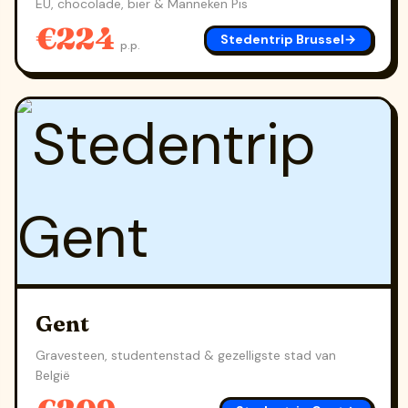
EU, chocolade, bier & Manneken Pis
€224
Stedentrip Brussel
→
p.p.
Gent
Gravesteen, studentenstad & gezelligste stad van
België