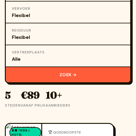
VERVOER
REISDUUR
VERTREKPLAATS
ZOEK →
5
€89
10+
STEDEN
VANAF PRIJS
AANBIEDERS
🚆🏨 TREIN +
🏆 GOEDKOOPSTE
HOTEL