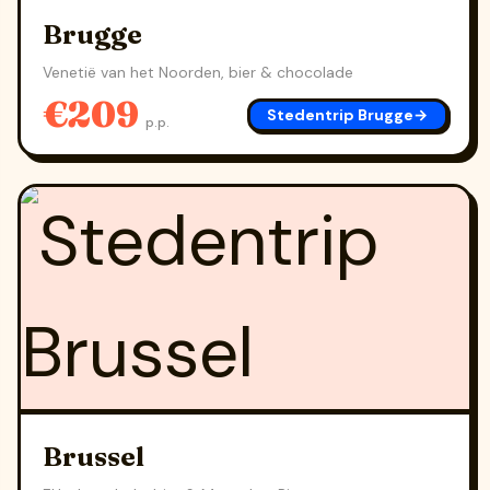
Brugge
Venetië van het Noorden, bier & chocolade
€209
Stedentrip Brugge
→
p.p.
Brussel