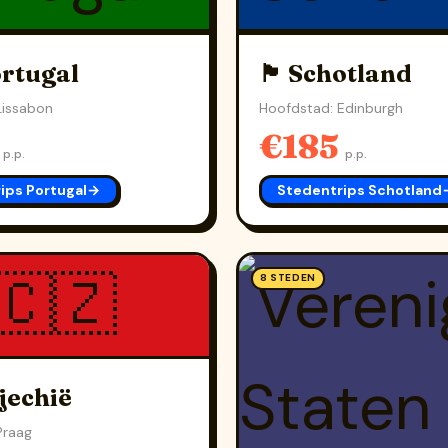
ortugal
🏴󠁧󠁢󠁳󠁣󠁴󠁿 Schotland
Lissabon
Hoofdstad: Edinburgh
5
€185
p.p.
p.p.
ips Portugal
→
Stedentrips Schotland
🇨🇿
8 STEDEN
jechië
Praag