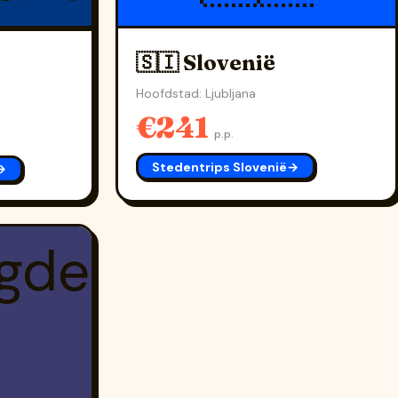
🇸🇮 Slovenië
Hoofdstad: Ljubljana
€241
p.p.
Stedentrips Slovenië
→
→