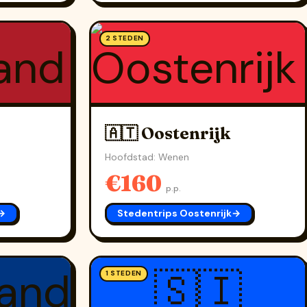
2 STEDEN
🇦🇹 Oostenrijk
Hoofdstad: Wenen
€160
p.p.
→
Stedentrips Oostenrijk
→
🇸🇮
1 STEDEN