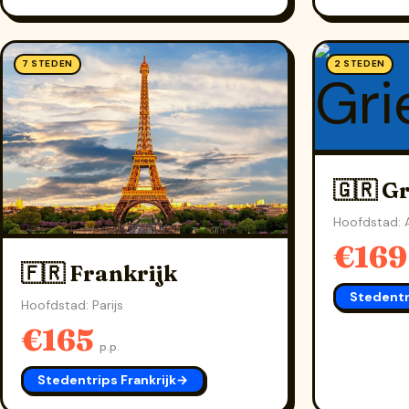
7 STEDEN
2 STEDEN
🇬🇷 G
Hoofdstad: 
€16
🇫🇷 Frankrijk
Stedentr
Hoofdstad: Parijs
€165
p.p.
Stedentrips Frankrijk
→