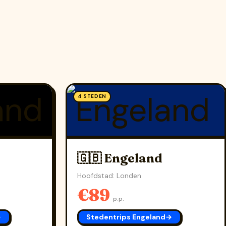
4 STEDEN
🇬🇧 Engeland
Hoofdstad: Londen
€89
p.p.
→
Stedentrips Engeland
→