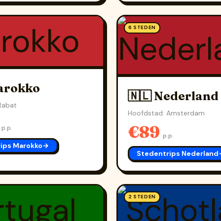
6 STEDEN
arokko
🇳🇱 Nederland
Rabat
Hoofdstad: Amsterdam
5
€89
p.p.
p.p.
ips Marokko
→
Stedentrips Nederland
2 STEDEN