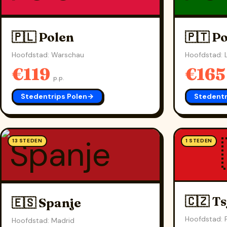
🇵🇱 Polen
🇵🇹 P
Hoofdstad: Warschau
Hoofdstad: 
€119
€16
p.p.
Stedentrips Polen
→
Stedentr
13 STEDEN
1 STEDEN
🇨🇿 Ts
🇪🇸 Spanje
Hoofdstad: 
Hoofdstad: Madrid