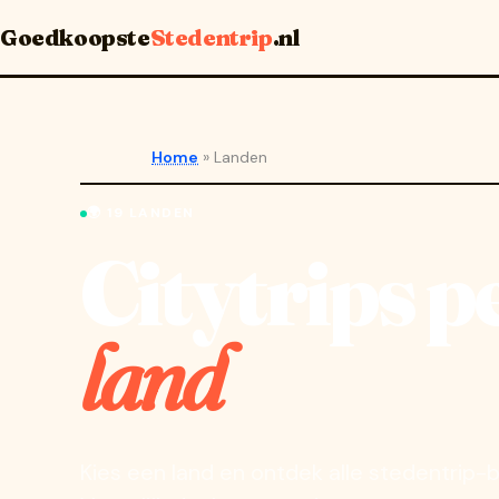
Goedkoopste
Stedentrip
.nl
Home
»
Landen
🌍 19 LANDEN
Citytrips p
land
Kies een land en ontdek alle stedentrip