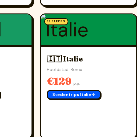
13 STEDEN
🇮🇹 Italie
Hoofdstad: Rome
€129
p.p.
Stedentrips Italie
→