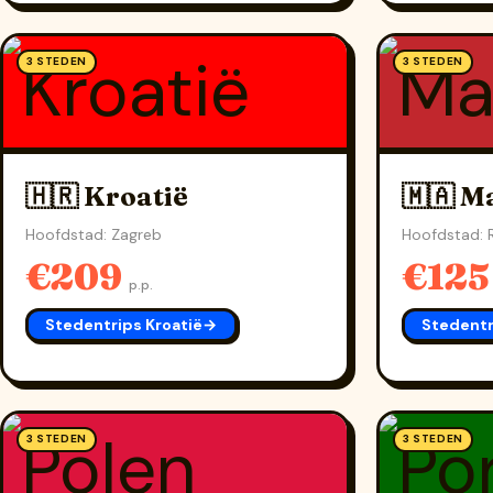
3 STEDEN
3 STEDEN
🇭🇷 Kroatië
🇲🇦 M
Hoofdstad: Zagreb
Hoofdstad: 
€209
€12
p.p.
Stedentrips Kroatië
→
Stedentr
3 STEDEN
3 STEDEN