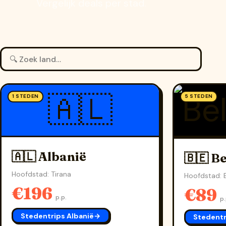
Vergelijk deals per stad.
🇦🇱
1 STEDEN
5 STEDEN
🇦🇱 Albanië
🇧🇪 Be
Hoofdstad: Tirana
Hoofdstad: B
€196
€89
p.p.
p.
Stedentrips Albanië
→
Stedentr