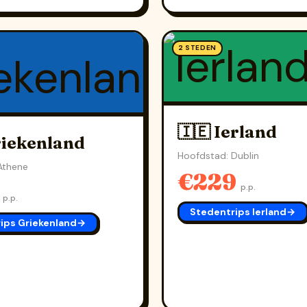
2 STEDEN
🇮🇪 Ierland
riekenland
Hoofdstad: Dublin
Athene
€229
9
p.p.
p.p.
Stedentrips Ierland
→
ips Griekenland
→