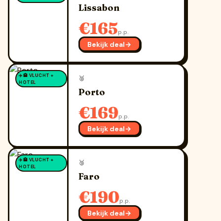
Lissabon
€165
p.p.
Bekijk deal
→
✈️🏨 VLUCHT +
🥈
HOTEL
Porto
€169
p.p.
Bekijk deal
→
✈️🏨 VLUCHT +
🥉
HOTEL
Faro
€190
p.p.
Bekijk deal
→