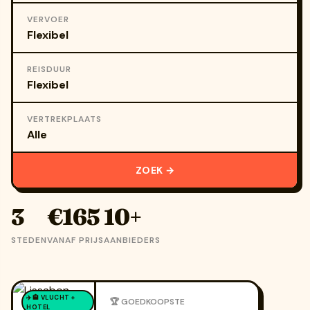
VERVOER
REISDUUR
VERTREKPLAATS
ZOEK →
3
€165
10+
STEDEN
VANAF PRIJS
AANBIEDERS
✈️🏨 VLUCHT +
🏆 GOEDKOOPSTE
HOTEL