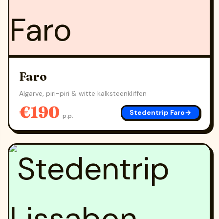
Faro
Algarve, piri-piri & witte kalksteenkliffen
€190
Stedentrip Faro
→
p.p.