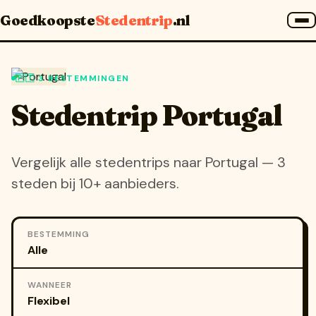
Home
»
Landen
»
Portugal
Goedkoopste
Stedentrip
.nl
🇵🇹 3 BESTEMMINGEN
Stedentrip Portugal
Vergelijk alle stedentrips naar Portugal — 3
steden bij 10+ aanbieders.
BESTEMMING
WANNEER