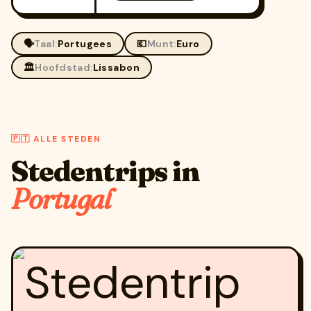
🗣️
Taal:
Portugees
💶
Munt:
Euro
🏛️
Hoofdstad:
Lissabon
🇵🇹 ALLE STEDEN
Stedentrips in
Portugal