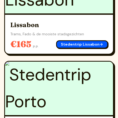
Lissabon
Trams, Fado & de mooiste stadsgezichten
€165
Stedentrip Lissabon
→
p.p.