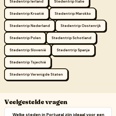
Stedentrip Ierland
Stedentrip Italie
Stedentrip Kroatië
Stedentrip Marokko
Stedentrip Nederland
Stedentrip Oostenrijk
Stedentrip Polen
Stedentrip Schotland
Stedentrip Slovenië
Stedentrip Spanje
Stedentrip Tsjechië
Stedentrip Verenigde Staten
Veelgestelde vragen
Welke steden in Portugal zijn ideaal voor een