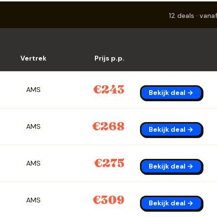
12 deals · vana
Vertrek
Prijs p.p.
€243
AMS
Bekijk deal →
€268
AMS
Bekijk deal →
€275
AMS
Bekijk deal →
€309
AMS
Bekijk deal →