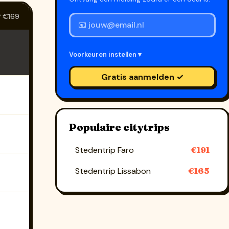
f €169
Voorkeuren instellen ▾
Gratis aanmelden ✓
Populaire citytrips
Stedentrip Faro
€191
Stedentrip Lissabon
€165