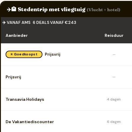
✈️🏨 Stedentrip met vliegtuig
(Vlucht + hotel)
✈️ VANAF AMS
6 DEALS VANAF €243
Aanbieder
Reisduur
Prijsvrij
⭐ Goedkoopst
—
Prijsvrij
—
Transavia Holidays
4 dagen
De Vakantiediscounter
6 dagen