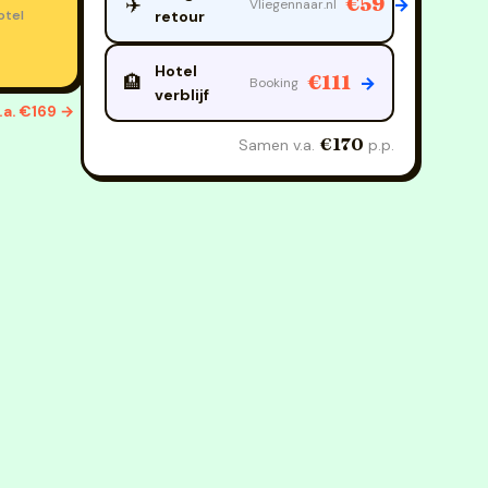
€59
✈️
→
Vliegennaar.nl
otel
retour
Hotel
€111
🏨
→
Booking
verblijf
.a. €169 →
€170
Samen v.a.
p.p.