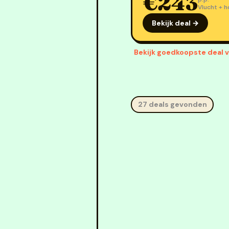
€243
Vlucht + h
Bekijk deal →
Bekijk goedkoopste deal v
27 deals gevonden