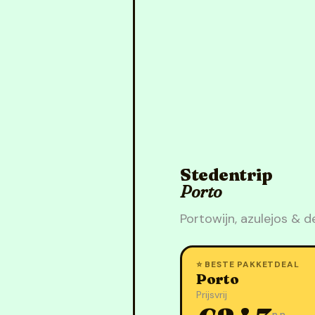
Stedentrip
Porto
Portowijn, azulejos & 
⭐ BESTE PAKKETDEAL
Porto
Prijsvrij
p.p.