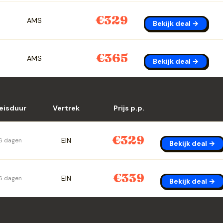
€329
AMS
Bekijk deal →
€365
AMS
Bekijk deal →
eisduur
Vertrek
Prijs p.p.
€329
EIN
6 dagen
Bekijk deal →
€339
EIN
6 dagen
Bekijk deal →