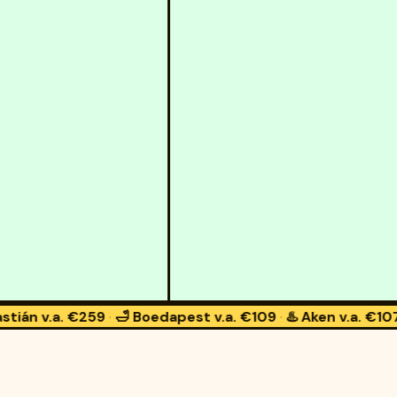
59
·
🛁 Boedapest
v.a. €109
·
♨️ Aken
v.a. €107
·
🍺 Praag
v.