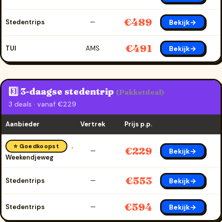
€489
Bekijk→
Stedentrips
—
€491
Bekijk→
TUI
AMS
3️⃣ 3-daagse stedentrip
(Pakketdeal)
3 deals · vanaf €229
Aanbieder
Vertrek
Prijs p.p.
⭐ Goedkoopst
€229
Bekijk→
—
Weekendjeweg
€553
Bekijk→
Stedentrips
—
€594
Bekijk→
Stedentrips
—