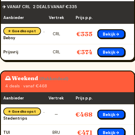
✈️ VANAF CRL
2 DEALS VANAF €335
Aanbieder
Vertrek
Prijs p.p.
⭐ Goedkoopst
€335
Bekijk→
CRL
Bebsy
€374
Bekijk→
Prijsvrij
CRL
🌅 Weekend
(Pakketdeal)
4 deals · vanaf €468
Aanbieder
Vertrek
Prijs p.p.
⭐ Goedkoopst
€468
Bekijk→
—
Stedentrips
€471
Bekijk→
TUI
BRU