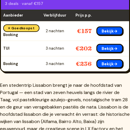
3 deals · vanaf €157
Aanbieder
Verblijfduur
Prijs p.p.
⭐ Goedkoopst
€157
Bekijk→
2 nachten
Booking
€202
Bekijk→
TUI
3 nachten
€236
Bekijk→
Booking
3 nachten
Een stedentrip Lissabon brengt je naar de hoofdstad van
Portugal — een stad van zeven heuvels langs de rivier de
Taag, vol pastelkleurige azulejo-gevels, nostalgische tram 28
en de geur van versgebakken pastéis de nata. Lissabon is de
hoofdstad lissabon die je verwacht én verrast: de historische
wijken van lissabon (Alfama, Bairro Alto, Baixa) zijn
eeuwenoud, maar de creatieve scene in LX Factory en het