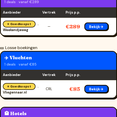
1 deals · vanaf €289
Aanbieder
Vertrek
Prijs p.p.
⭐ Goedkoopst
€289
Bekijk→
—
Weekendjeweg
🎫 Losse boekingen
✈️ Vluchten
1 deals · vanaf €85
Aanbieder
Vertrek
Prijs p.p.
⭐ Goedkoopst
€85
Bekijk→
CRL
Vliegennaar.nl
🏨 Hotels