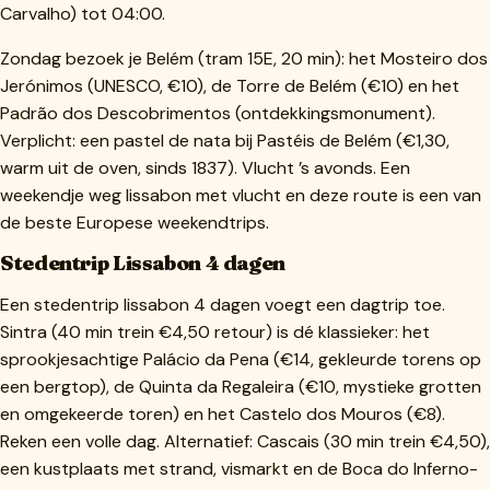
Carvalho) tot 04:00.
Zondag bezoek je Belém (tram 15E, 20 min): het Mosteiro dos
Jerónimos (UNESCO, €10), de Torre de Belém (€10) en het
Padrão dos Descobrimentos (ontdekkingsmonument).
Verplicht: een pastel de nata bij Pastéis de Belém (€1,30,
warm uit de oven, sinds 1837). Vlucht ’s avonds. Een
weekendje weg lissabon met vlucht en deze route is een van
de beste Europese weekendtrips.
Stedentrip Lissabon 4 dagen
Een stedentrip lissabon 4 dagen voegt een dagtrip toe.
Sintra (40 min trein €4,50 retour) is dé klassieker: het
sprookjesachtige Palácio da Pena (€14, gekleurde torens op
een bergtop), de Quinta da Regaleira (€10, mystieke grotten
en omgekeerde toren) en het Castelo dos Mouros (€8).
Reken een volle dag. Alternatief: Cascais (30 min trein €4,50),
een kustplaats met strand, vismarkt en de Boca do Inferno-