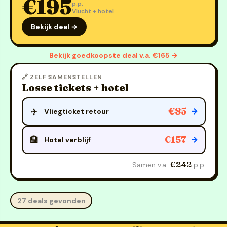
€195
p.p.
Vlucht + hotel
Bekijk deal →
Bekijk goedkoopste deal v.a. €165 →
🔗 ZELF SAMENSTELLEN
Losse tickets + hotel
€85
✈️
→
Vliegticket retour
€157
🏨
→
Hotel verblijf
€242
Samen v.a.
p.p.
27 deals gevonden