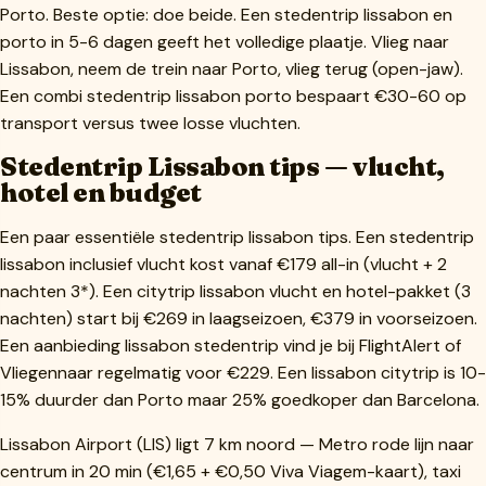
Porto. Beste optie: doe beide. Een stedentrip lissabon en
porto in 5-6 dagen geeft het volledige plaatje. Vlieg naar
Lissabon, neem de trein naar Porto, vlieg terug (open-jaw).
Een combi stedentrip lissabon porto bespaart €30-60 op
transport versus twee losse vluchten.
Stedentrip Lissabon tips — vlucht,
hotel en budget
Een paar essentiële stedentrip lissabon tips. Een stedentrip
lissabon inclusief vlucht kost vanaf €179 all-in (vlucht + 2
nachten 3*). Een citytrip lissabon vlucht en hotel-pakket (3
nachten) start bij €269 in laagseizoen, €379 in voorseizoen.
Een aanbieding lissabon stedentrip vind je bij FlightAlert of
Vliegennaar regelmatig voor €229. Een lissabon citytrip is 10-
15% duurder dan Porto maar 25% goedkoper dan Barcelona.
Lissabon Airport (LIS) ligt 7 km noord — Metro rode lijn naar
centrum in 20 min (€1,65 + €0,50 Viva Viagem-kaart), taxi