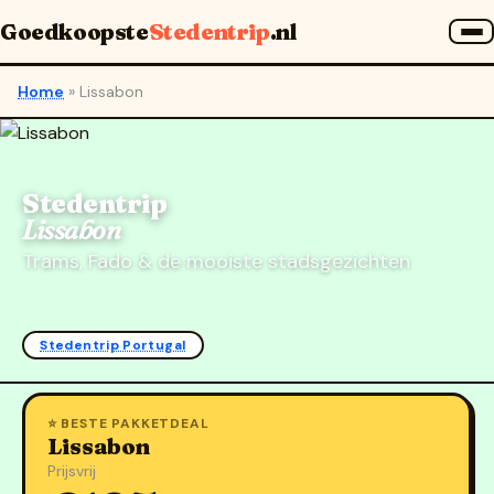
Goedkoopste
Stedentrip
.nl
Home
»
Lissabon
Stedentrip
Lissabon
Trams, Fado & de mooiste stadsgezichten
Stedentrip Portugal
⭐ BESTE PAKKETDEAL
Lissabon
Prijsvrij