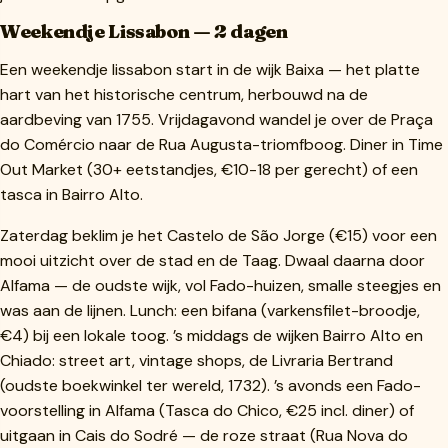
Weekendje Lissabon — 2 dagen
Een weekendje lissabon start in de wijk Baixa — het platte
hart van het historische centrum, herbouwd na de
aardbeving van 1755. Vrijdagavond wandel je over de Praça
do Comércio naar de Rua Augusta-triomfboog. Diner in Time
Out Market (30+ eetstandjes, €10-18 per gerecht) of een
tasca in Bairro Alto.
Zaterdag beklim je het Castelo de São Jorge (€15) voor een
mooi uitzicht over de stad en de Taag. Dwaal daarna door
Alfama — de oudste wijk, vol Fado-huizen, smalle steegjes en
was aan de lijnen. Lunch: een bifana (varkensfilet-broodje,
€4) bij een lokale toog. ’s middags de wijken Bairro Alto en
Chiado: street art, vintage shops, de Livraria Bertrand
(oudste boekwinkel ter wereld, 1732). ’s avonds een Fado-
voorstelling in Alfama (Tasca do Chico, €25 incl. diner) of
uitgaan in Cais do Sodré — de roze straat (Rua Nova do