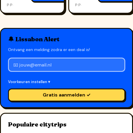
p.p.
p.p.
🔔 Lissabon Alert
Ontvang een melding zodra er een deal is!
Voorkeuren instellen ▾
Gratis aanmelden ✓
Populaire citytrips