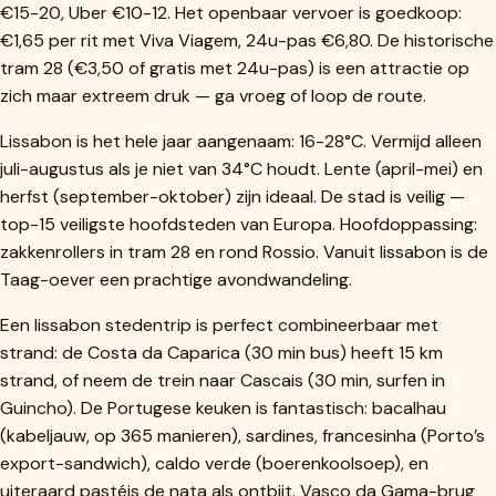
€15-20, Uber €10-12. Het openbaar vervoer is goedkoop:
€1,65 per rit met Viva Viagem, 24u-pas €6,80. De historische
tram 28 (€3,50 of gratis met 24u-pas) is een attractie op
zich maar extreem druk — ga vroeg of loop de route.
Lissabon is het hele jaar aangenaam: 16-28°C. Vermijd alleen
juli-augustus als je niet van 34°C houdt. Lente (april-mei) en
herfst (september-oktober) zijn ideaal. De stad is veilig —
top-15 veiligste hoofdsteden van Europa. Hoofdoppassing:
zakkenrollers in tram 28 en rond Rossio. Vanuit lissabon is de
Taag-oever een prachtige avondwandeling.
Een lissabon stedentrip is perfect combineerbaar met
strand: de Costa da Caparica (30 min bus) heeft 15 km
strand, of neem de trein naar Cascais (30 min, surfen in
Guincho). De Portugese keuken is fantastisch: bacalhau
(kabeljauw, op 365 manieren), sardines, francesinha (Porto’s
export-sandwich), caldo verde (boerenkoolsoep), en
uiteraard pastéis de nata als ontbijt. Vasco da Gama-brug