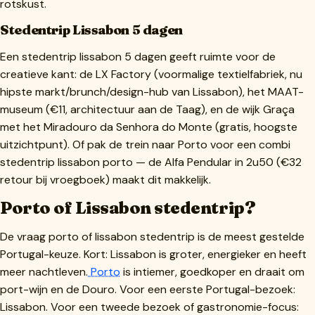
rotskust.
Stedentrip Lissabon 5 dagen
Een stedentrip lissabon 5 dagen geeft ruimte voor de
creatieve kant: de LX Factory (voormalige textielfabriek, nu
hipste markt/brunch/design-hub van Lissabon), het MAAT-
museum (€11, architectuur aan de Taag), en de wijk Graça
met het Miradouro da Senhora do Monte (gratis, hoogste
uitzichtpunt). Of pak de trein naar Porto voor een combi
stedentrip lissabon porto — de Alfa Pendular in 2u50 (€32
retour bij vroegboek) maakt dit makkelijk.
Porto of Lissabon stedentrip?
De vraag porto of lissabon stedentrip is de meest gestelde
Portugal-keuze. Kort: Lissabon is groter, energieker en heeft
meer nachtleven.
Porto
is intiemer, goedkoper en draait om
port-wijn en de Douro. Voor een eerste Portugal-bezoek:
Lissabon. Voor een tweede bezoek of gastronomie-focus: