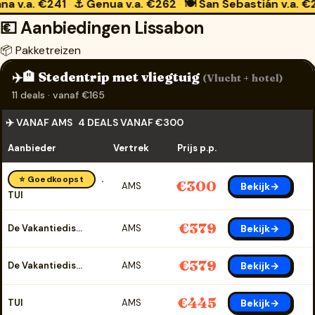
241
⚓ Genua
v.a. €262
🍽️ San Sebastián
v.a. €259
🛁 B
·
·
·
💶 Aanbiedingen Lissabon
📦 Pakketreizen
✈️🏨 Stedentrip met vliegtuig
(Vlucht + hotel)
11 deals · vanaf €165
✈️ VANAF AMS
4 DEALS VANAF €300
Aanbieder
Vertrek
Prijs p.p.
⭐ Goedkoopst
€300
Bekijk→
AMS
TUI
€379
Bekijk→
De Vakantiediscounter
AMS
€379
Bekijk→
De Vakantiediscounter
AMS
€445
Bekijk→
TUI
AMS