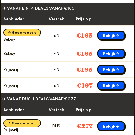
✈️ VANAF EIN
4 DEALS VANAF €165
Aanbieder
Vertrek
Prijs p.p.
⭐ Goedkoopst
€165
Bekijk→
EIN
Bebsy
€165
Bekijk→
Bebsy
EIN
€195
Bekijk→
Prijsvrij
EIN
€197
Bekijk→
Prijsvrij
EIN
✈️ VANAF DUS
1 DEALS VANAF €277
Aanbieder
Vertrek
Prijs p.p.
⭐ Goedkoopst
€277
Bekijk→
DUS
Prijsvrij