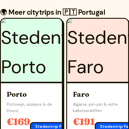
🌍 Meer citytrips in 🇵🇹 Portugal
Porto
Faro
Portowijn, azulejos & de
Algarve, piri-piri & witte
Douro
kalksteenkliffen
€169
€191
Stedentrip Porto
→
Stedentrip Fa