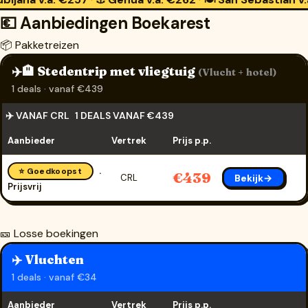
·
·
💶 Aanbiedingen Boekarest
📦 Pakketreizen
✈️🏨 Stedentrip met vliegtuig
(Vlucht + hotel)
1 deals · vanaf €439
✈️ VANAF CRL
1 DEALS VANAF €439
Aanbieder
Vertrek
Prijs p.p.
⭐ Goedkoopst
€439
Bekijk→
CRL
Prijsvrij
🎫 Losse boekingen
✈️ Vluchten
1 deals · vanaf €34
Aanbieder
Vertrek
Prijs p.p.