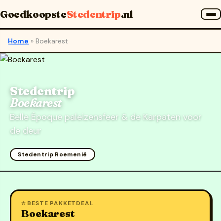
Goedkoopste
Stedentrip
.nl
Home
»
Boekarest
Stedentrip
Boekarest
Belle Époque paleizensfeer & de Karpaten voor
de deur
Stedentrip Roemenië
⭐ BESTE PAKKETDEAL
Boekarest