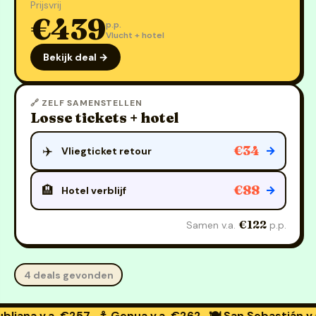
Prijsvrij
€439
p.p.
Vlucht + hotel
Bekijk deal →
🔗 ZELF SAMENSTELLEN
Losse tickets + hotel
€34
✈️
→
Vliegticket retour
€88
🏨
→
Hotel verblijf
€122
Samen v.a.
p.p.
4 deals gevonden
v.a. €257
⚓ Genua
v.a. €262
🍽️ San Sebastián
v.a. €25