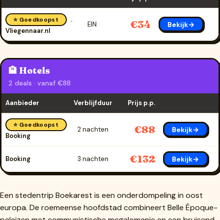
⭐ Goedkoopst
€34
Bekijk→
EIN
Vliegennaar.nl
🏨 Hotels
2 deals · vanaf €88
Aanbieder
Verblijfduur
Prijs p.p.
⭐ Goedkoopst
€88
Bekijk→
2 nachten
Booking
€132
Bekijk→
Booking
3 nachten
Een stedentrip Boekarest is een onderdompeling in oost
europa. De roemeense hoofdstad combineert Belle Époque-
paleizen met communistische megalomanie en een bruisend