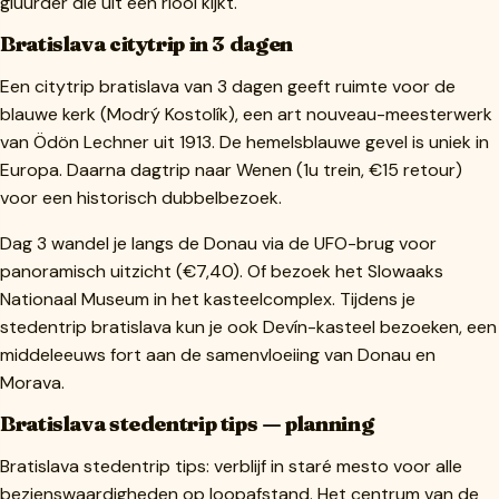
gluurder die uit een riool kijkt.
Bratislava citytrip in 3 dagen
Een citytrip bratislava van 3 dagen geeft ruimte voor de
blauwe kerk (Modrý Kostolík), een art nouveau-meesterwerk
van Ödön Lechner uit 1913. De hemelsblauwe gevel is uniek in
Europa. Daarna dagtrip naar Wenen (1u trein, €15 retour)
voor een historisch dubbelbezoek.
Dag 3 wandel je langs de Donau via de UFO-brug voor
panoramisch uitzicht (€7,40). Of bezoek het Slowaaks
Nationaal Museum in het kasteelcomplex. Tijdens je
stedentrip bratislava kun je ook Devín-kasteel bezoeken, een
middeleeuws fort aan de samenvloeiing van Donau en
Morava.
Bratislava stedentrip tips — planning
Bratislava stedentrip tips: verblijf in staré mesto voor alle
bezienswaardigheden op loopafstand. Het centrum van de