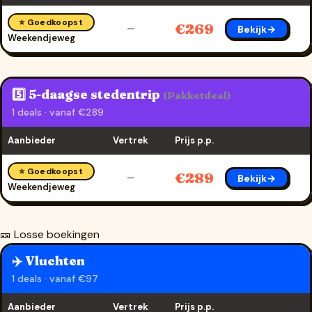
⭐ Goedkoopst
€269
Bekijk→
—
Weekendjeweg
5️⃣ 5-daagse stedentrip
(Pakketdeal)
1 deals · vanaf €289
Aanbieder
Vertrek
Prijs p.p.
⭐ Goedkoopst
€289
Bekijk→
—
Weekendjeweg
🎫 Losse boekingen
✈️ Vluchten
1 deals · vanaf €97
Aanbieder
Vertrek
Prijs p.p.