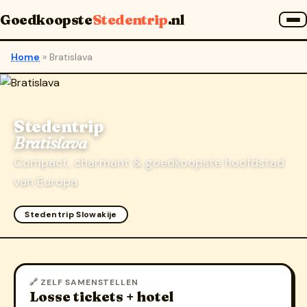
Goedkoopste
Stedentrip
.nl
Home
»
Bratislava
Stedentrip
Bratislava
Compact, charmant & goedkoopste hoofdstad
van Europa
Stedentrip Slowakije
🔗 ZELF SAMENSTELLEN
Losse tickets + hotel