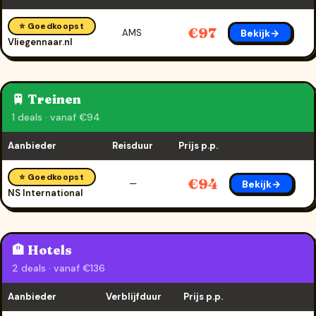
⭐ Goedkoopst
€97
Bekijk→
AMS
Vliegennaar.nl
🚆 Treinen
1 deals · vanaf €94
Aanbieder
Reisduur
Prijs p.p.
⭐ Goedkoopst
€94
Bekijk→
—
NS International
🏨 Hotels
2 deals · vanaf €136
Aanbieder
Verblijfduur
Prijs p.p.