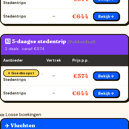
Stedentrips
€644
Bekijk→
Stedentrips
—
3️⃣ 3-daagse stedentrip
(Pakketdeal)
2 deals · vanaf €574
Aanbieder
Vertrek
Prijs p.p.
⭐ Goedkoopst
€574
Bekijk→
—
Stedentrips
€644
Bekijk→
Stedentrips
—
🎫 Losse boekingen
✈️ Vluchten