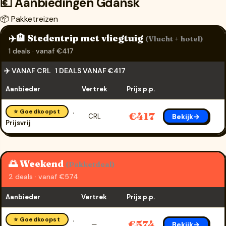
💶 Aanbiedingen Gdansk
📦 Pakketreizen
✈️🏨 Stedentrip met vliegtuig
(Vlucht + hotel)
1 deals · vanaf €417
✈️ VANAF CRL
1 DEALS VANAF €417
Aanbieder
Vertrek
Prijs p.p.
⭐ Goedkoopst
€417
Bekijk→
CRL
Prijsvrij
🌅 Weekend
(Pakketdeal)
2 deals · vanaf €574
Aanbieder
Vertrek
Prijs p.p.
⭐ Goedkoopst
€574
Bekijk→
—