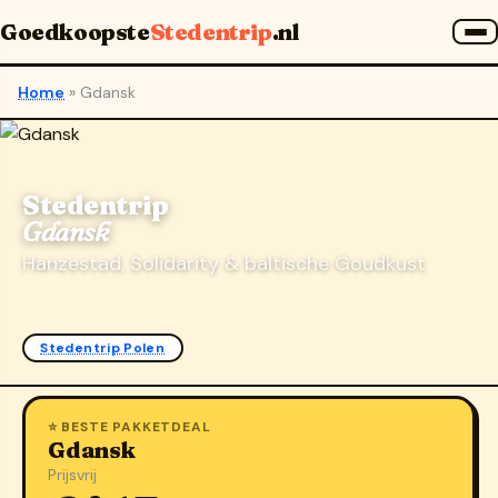
Goedkoopste
Stedentrip
.nl
Home
»
Gdansk
Stedentrip
Gdansk
Hanzestad, Solidarity & baltische Goudkust
Stedentrip Polen
⭐ BESTE PAKKETDEAL
Gdansk
Prijsvrij