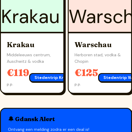
Krakau
Warschau
Middeleeuws centrum,
Herboren stad, vodka &
Auschwitz & vodka
Chopin
€119
€125
Stedentrip Krakau
→
Stedentrip W
p.p.
p.p.
🔔 Gdansk Alert
Ontvang een melding zodra er een deal is!