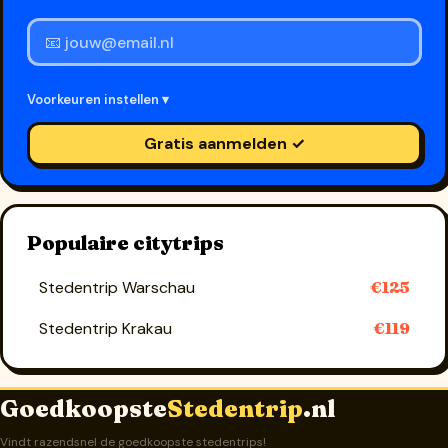
Voorkeuren instellen ▾
Gratis aanmelden ✓
Populaire citytrips
Stedentrip Warschau
€125
Stedentrip Krakau
€119
Goedkoopste
Stedentrip
.nl
Vindt razendsnel de goedkoopste stedentrips!