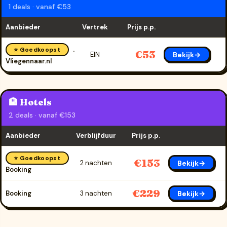
1 deals · vanaf €53
Aanbieder
Vertrek
Prijs p.p.
⭐ Goedkoopst
€53
Bekijk→
EIN
Vliegennaar.nl
🏨 Hotels
2 deals · vanaf €153
Aanbieder
Verblijfduur
Prijs p.p.
⭐ Goedkoopst
€153
Bekijk→
2 nachten
Booking
€229
Bekijk→
Booking
3 nachten