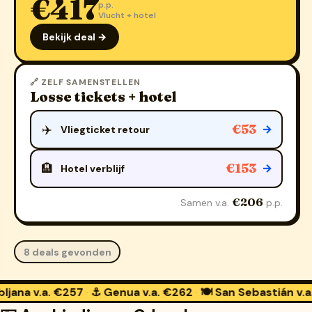
€417
p.p.
Vlucht + hotel
Bekijk deal →
🔗 ZELF SAMENSTELLEN
Losse tickets + hotel
€53
✈️
→
Vliegticket retour
€153
🏨
→
Hotel verblijf
€206
Samen v.a.
p.p.
8 deals gevonden
.a. €257
⚓ Genua
v.a. €262
🍽️ San Sebastián
v.a. €255
·
·
·