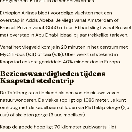
hoogseizoen, €1.100+ in de schoolvakanties.
Ethiopian Airlines biedt voordelige vluchten met een
overstap in Addis Abeba. Je vliegt vanaf Amsterdam of
Brussel. Prijzen vanaf €550 retour. Etihad vliegt vanaf Brussel
met overstap in Abu Dhabi, ideaal bij aantrekkelijke tarieven.
Vanaf het vliegveld kom je in 20 minuten in het centrum met
MyCiTi-bus (€4) of taxi (€18). Uber werkt uitstekend in
Kaapstad en kost gemiddeld 40% minder dan in Europa.
Bezienswaardigheden tijdens
Kaapstad stedentrip
De Tafelberg staat bekend als een van de nieuwe zeven
natuurwonderen. De vlakke top ligt op 1.086 meter. Je kunt
omhoog met de kabelbaan of lopen via Platteklip Gorge (2,5
uur) of skeleton gorge (3 uur, moeilijker).
Kaap de goede hoop ligt 70 kilometer zuidwaarts. Het