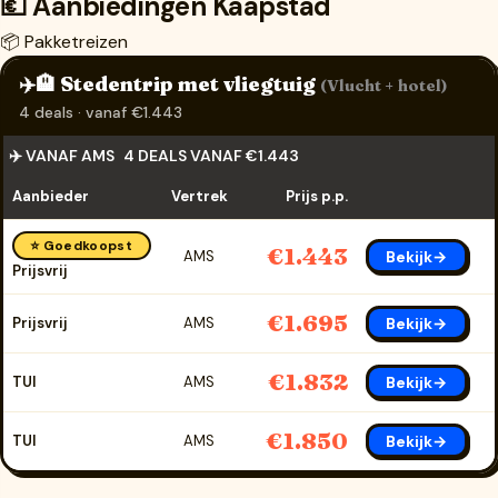
💶 Aanbiedingen Kaapstad
📦 Pakketreizen
✈️🏨 Stedentrip met vliegtuig
(Vlucht + hotel)
4 deals · vanaf €1.443
✈️ VANAF AMS
4 DEALS VANAF €1.443
Aanbieder
Vertrek
Prijs p.p.
⭐ Goedkoopst
€1.443
Bekijk→
AMS
Prijsvrij
€1.695
Bekijk→
Prijsvrij
AMS
€1.832
Bekijk→
TUI
AMS
€1.850
Bekijk→
TUI
AMS