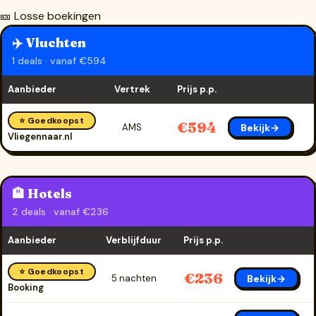
🎫 Losse boekingen
✈️ Vluchten
1 deals · vanaf €594
Aanbieder
Vertrek
Prijs p.p.
⭐ Goedkoopst
€594
Bekijk→
AMS
Vliegennaar.nl
🏨 Hotels
2 deals · vanaf €236
Aanbieder
Verblijfduur
Prijs p.p.
⭐ Goedkoopst
€236
Bekijk→
5 nachten
Booking