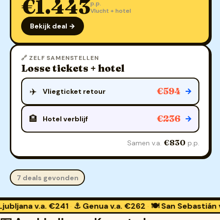
€1.443
p.p.
Vlucht + hotel
Bekijk deal →
🔗 ZELF SAMENSTELLEN
Losse tickets + hotel
€594
✈️
→
Vliegticket retour
€236
🏨
→
Hotel verblijf
€830
Samen v.a.
p.p.
7 deals gevonden
na
v.a. €241
⚓ Genua
v.a. €262
🍽️ San Sebastián
v.a. €2
·
·