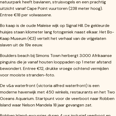
natuurpark heeft bavianen, struisvogels en een prachtig
uitzicht vanaf Cape Point vuurtoren (238 meter hoog).
Entree €18 per volwassene.
Bo kaap is de oude Maleise wijk op Signal Hill. De gekleurde
huisjes staan kilometer lang fotogeniek naast elkaar. Het Bo-
Kaap Museum (€3) vertelt het verhaal van de vrijgelaten
slaven uit de 19e eeuw.
Boulders beach bij Simons Town herbergt 3.000 Afrikaanse
pinguïns die je vanaf houten looppaden op 1 meter afstand
bewondert. Entree €12, drukke vroege ochtend vermijden
voor mooiste stranden-foto.
De v&a waterfront (victoria alfred waterfront) is een
moderne havenwijk met 450 winkels, restaurants en het Two
Oceans Aquarium. Startpunt voor de veerboot naar Robben
Island waar Nelson Mandela 18 jaar gevangen zat.
Robben Island-excursies duren 4 uur inclusief veerboot en