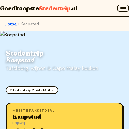
Goedkoopste
Stedentrip
.nl
Home
»
Kaapstad
Stedentrip
Kaapstad
Tafelberg, wijnen & Cape Malay keuken
Stedentrip Zuid-Afrika
⭐ BESTE PAKKETDEAL
Kaapstad
Prijsvrij