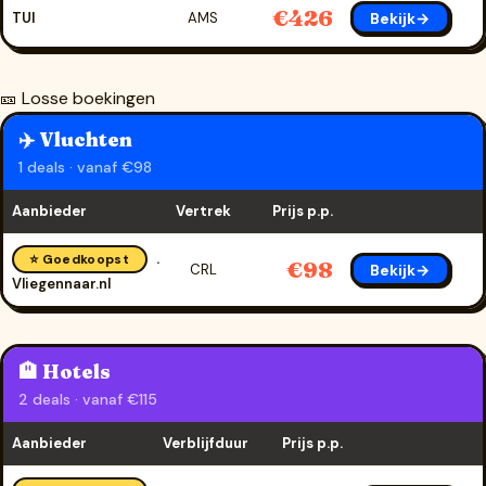
€426
Bekijk→
TUI
AMS
🎫 Losse boekingen
✈️ Vluchten
1 deals · vanaf €98
Aanbieder
Vertrek
Prijs p.p.
⭐ Goedkoopst
€98
Bekijk→
CRL
Vliegennaar.nl
🏨 Hotels
2 deals · vanaf €115
Aanbieder
Verblijfduur
Prijs p.p.