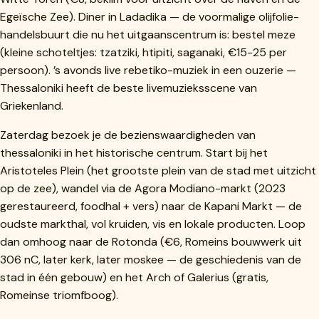
Egeïsche Zee). Diner in Ladadika — de voormalige olijfolie-
handelsbuurt die nu het uitgaanscentrum is: bestel meze
(kleine schoteltjes: tzatziki, htipiti, saganaki, €15-25 per
persoon). ’s avonds live rebetiko-muziek in een ouzerie —
Thessaloniki heeft de beste livemuzieksscene van
Griekenland.
Zaterdag bezoek je de bezienswaardigheden van
thessaloniki in het historische centrum. Start bij het
Aristoteles Plein (het grootste plein van de stad met uitzicht
op de zee), wandel via de Agora Modiano-markt (2023
gerestaureerd, foodhal + vers) naar de Kapani Markt — de
oudste markthal, vol kruiden, vis en lokale producten. Loop
dan omhoog naar de Rotonda (€6, Romeins bouwwerk uit
306 nC, later kerk, later moskee — de geschiedenis van de
stad in één gebouw) en het Arch of Galerius (gratis,
Romeinse triomfboog).