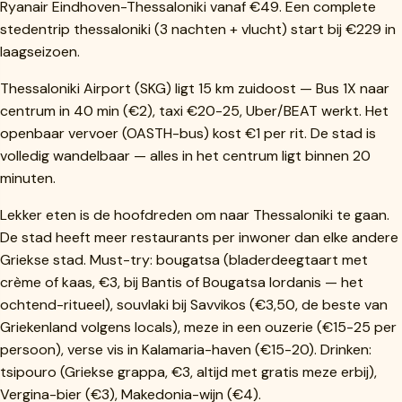
Ryanair Eindhoven-Thessaloniki vanaf €49. Een complete
stedentrip thessaloniki (3 nachten + vlucht) start bij €229 in
laagseizoen.
Thessaloniki Airport (SKG) ligt 15 km zuidoost — Bus 1X naar
centrum in 40 min (€2), taxi €20-25, Uber/BEAT werkt. Het
openbaar vervoer (OASTH-bus) kost €1 per rit. De stad is
volledig wandelbaar — alles in het centrum ligt binnen 20
minuten.
Lekker eten is de hoofdreden om naar Thessaloniki te gaan.
De stad heeft meer restaurants per inwoner dan elke andere
Griekse stad. Must-try: bougatsa (bladerdeegtaart met
crème of kaas, €3, bij Bantis of Bougatsa Iordanis — het
ochtend-ritueel), souvlaki bij Savvikos (€3,50, de beste van
Griekenland volgens locals), meze in een ouzerie (€15-25 per
persoon), verse vis in Kalamaria-haven (€15-20). Drinken:
tsipouro (Griekse grappa, €3, altijd met gratis meze erbij),
Vergina-bier (€3), Makedonia-wijn (€4).