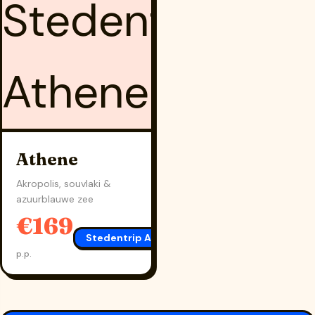
Athene
Akropolis, souvlaki &
azuurblauwe zee
€169
Stedentrip Athene
→
p.p.