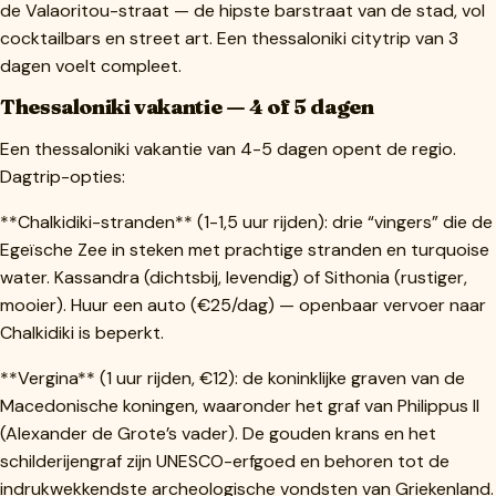
de Valaoritou-straat — de hipste barstraat van de stad, vol
cocktailbars en street art. Een thessaloniki citytrip van 3
dagen voelt compleet.
Thessaloniki vakantie — 4 of 5 dagen
Een thessaloniki vakantie van 4-5 dagen opent de regio.
Dagtrip-opties:
**Chalkidiki-stranden** (1-1,5 uur rijden): drie “vingers” die de
Egeïsche Zee in steken met prachtige stranden en turquoise
water. Kassandra (dichtsbij, levendig) of Sithonia (rustiger,
mooier). Huur een auto (€25/dag) — openbaar vervoer naar
Chalkidiki is beperkt.
**Vergina** (1 uur rijden, €12): de koninklijke graven van de
Macedonische koningen, waaronder het graf van Philippus II
(Alexander de Grote’s vader). De gouden krans en het
schilderijengraf zijn UNESCO-erfgoed en behoren tot de
indrukwekkendste archeologische vondsten van Griekenland.