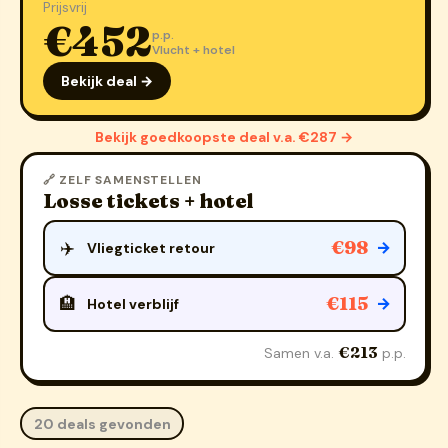
Prijsvrij
€452
p.p.
Vlucht + hotel
Bekijk deal →
Bekijk goedkoopste deal v.a. €287 →
🔗 ZELF SAMENSTELLEN
Losse tickets + hotel
€98
✈️
→
Vliegticket retour
€115
🏨
→
Hotel verblijf
€213
Samen v.a.
p.p.
20 deals gevonden