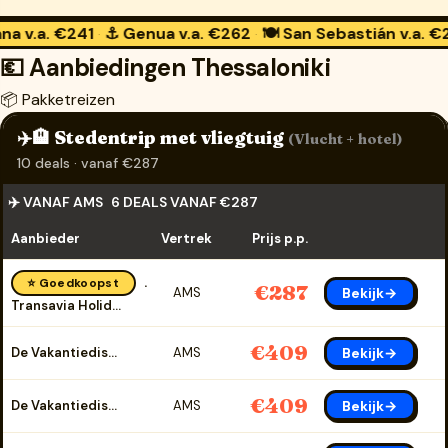
241
⚓ Genua
v.a. €262
🍽️ San Sebastián
v.a. €259
🛁 B
·
·
·
💶 Aanbiedingen Thessaloniki
📦 Pakketreizen
✈️🏨 Stedentrip met vliegtuig
(Vlucht + hotel)
10 deals · vanaf €287
✈️ VANAF AMS
6 DEALS VANAF €287
Aanbieder
Vertrek
Prijs p.p.
⭐ Goedkoopst
€287
Bekijk→
AMS
Transavia Holidays
€409
Bekijk→
De Vakantiediscounter
AMS
€409
Bekijk→
De Vakantiediscounter
AMS