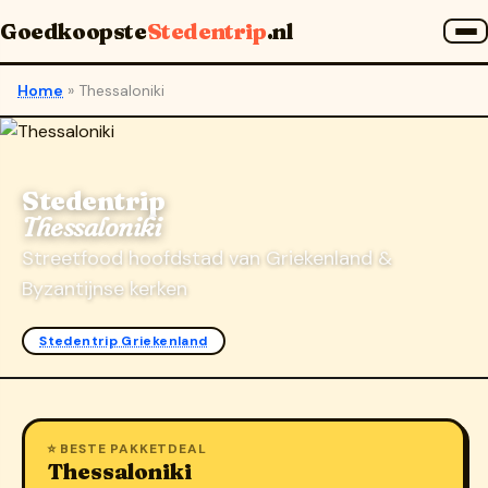
Goedkoopste
Stedentrip
.nl
Home
»
Thessaloniki
Stedentrip
Thessaloniki
Streetfood hoofdstad van Griekenland &
Byzantijnse kerken
Stedentrip Griekenland
⭐ BESTE PAKKETDEAL
Thessaloniki