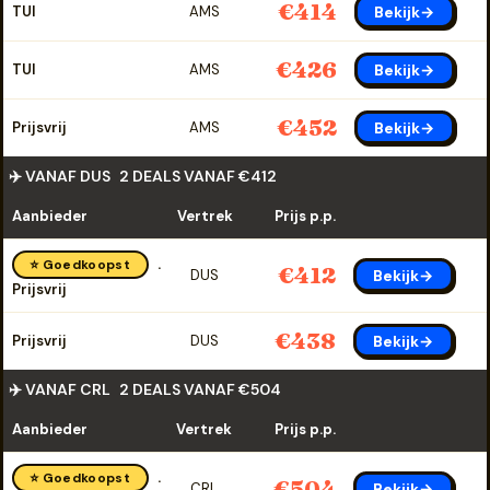
€414
Bekijk→
TUI
AMS
€426
Bekijk→
TUI
AMS
€452
Bekijk→
Prijsvrij
AMS
✈️ VANAF DUS
2 DEALS VANAF €412
Aanbieder
Vertrek
Prijs p.p.
⭐ Goedkoopst
€412
Bekijk→
DUS
Prijsvrij
€438
Bekijk→
Prijsvrij
DUS
✈️ VANAF CRL
2 DEALS VANAF €504
Aanbieder
Vertrek
Prijs p.p.
⭐ Goedkoopst
€504
Bekijk→
CRL