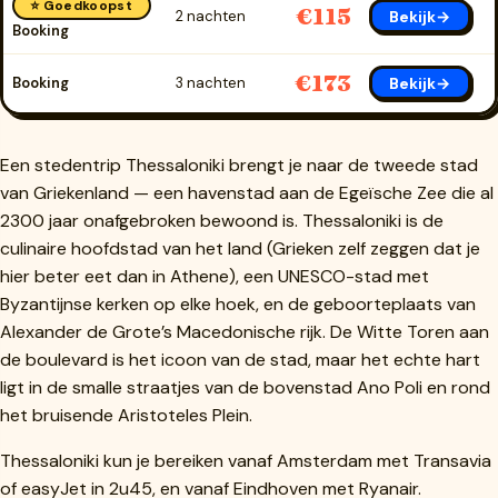
⭐ Goedkoopst
€115
Bekijk→
2 nachten
Booking
€173
Bekijk→
Booking
3 nachten
Een stedentrip Thessaloniki brengt je naar de tweede stad
van Griekenland — een havenstad aan de Egeïsche Zee die al
2300 jaar onafgebroken bewoond is. Thessaloniki is de
culinaire hoofdstad van het land (Grieken zelf zeggen dat je
hier beter eet dan in Athene), een UNESCO-stad met
Byzantijnse kerken op elke hoek, en de geboorteplaats van
Alexander de Grote’s Macedonische rijk. De Witte Toren aan
de boulevard is het icoon van de stad, maar het echte hart
ligt in de smalle straatjes van de bovenstad Ano Poli en rond
het bruisende Aristoteles Plein.
Thessaloniki kun je bereiken vanaf Amsterdam met Transavia
of easyJet in 2u45, en vanaf Eindhoven met Ryanair.