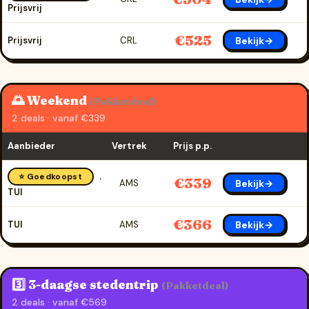
Prijsvrij
€525
Bekijk→
Prijsvrij
CRL
🌅 Weekend
(Pakketdeal)
2 deals · vanaf €339
Aanbieder
Vertrek
Prijs p.p.
⭐ Goedkoopst
€339
Bekijk→
AMS
TUI
€366
Bekijk→
TUI
AMS
3️⃣ 3-daagse stedentrip
(Pakketdeal)
2 deals · vanaf €569