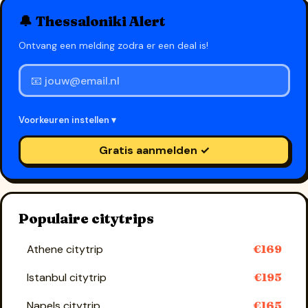
🔔 Thessaloniki Alert
Ontvang een melding zodra er een deal is!
Voorkeuren instellen ▾
Gratis aanmelden ✓
Populaire citytrips
Athene citytrip
€169
Istanbul citytrip
€195
Napels citytrip
€165