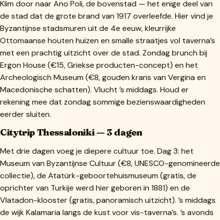
Klim door naar Ano Poli, de bovenstad — het enige deel van
de stad dat de grote brand van 1917 overleefde. Hier vind je
Byzantijnse stadsmuren uit de 4e eeuw, kleurrijke
Ottomaanse houten huizen en smalle straatjes vol taverna’s
met een prachtig uitzicht over de stad. Zondag brunch bij
Ergon House (€15, Griekse producten-concept) en het
Archeologisch Museum (€8, gouden krans van Vergina en
Macedonische schatten). Vlucht ’s middags. Houd er
rekening mee dat zondag sommige bezienswaardigheden
eerder sluiten.
Citytrip Thessaloniki — 3 dagen
Met drie dagen voeg je diepere cultuur toe. Dag 3: het
Museum van Byzantijnse Cultuur (€8, UNESCO-genomineerde
collectie), de Atatürk-geboortehuismuseum (gratis, de
oprichter van Turkije werd hier geboren in 1881) en de
Vlatadon-klooster (gratis, panoramisch uitzicht). ’s middags
de wijk Kalamaria langs de kust voor vis-taverna’s. ’s avonds