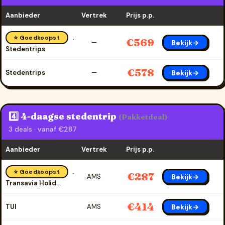
Aanbieder
Vertrek
Prijs p.p.
⭐ Goedkoopst
€569
Bekijk→
—
Stedentrips
€578
Bekijk→
Stedentrips
—
4️⃣ 4-daagse stedentrip
(Pakketdeal)
3 deals · vanaf €287
Aanbieder
Vertrek
Prijs p.p.
⭐ Goedkoopst
€287
Bekijk→
AMS
Transavia Holidays
€414
Bekijk→
TUI
AMS