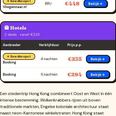
⭐ Goedkoopst
€448
Bekijk→
BRU
Vliegennaar.nl
🏨 Hotels
2 deals · vanaf €235
Aanbieder
Verblijfduur
Prijs p.p.
⭐ Goedkoopst
€235
Bekijk→
4 nachten
Booking
€294
Bekijk→
Booking
5 nachten
Een stedentrip Hong Kong combineert Oost en West in één
intense bestemming. Wolkenkrabbers rijzen uit boven
traditionele markten, Engelse koloniale architectuur staat
naast neon-Kantonese winkelstraten. Hong Kong staat