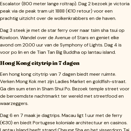
Escalator (800 meter lange roltrap). Dag 2 bezoek je victoria
peak via de peak tram uit 1888 (€10 retour) voor een
prachtig uitzicht over de wolkenkrabbers en de haven.
Dag 3 steek je met de star ferry over naar tsim sha tsui op
Kowloon. Wandel over de Avenue of Stars en geniet elke
avond om 20.00 uur van de Symphony of Lights. Dag 4 is
voor po lin en de Tian Tan Big Buddha op lantau island.
Hong Kong citytrip in 7 dagen
Een hong kong citytrip van 7 dagen biedt meer ruimte.
Verken Mong Kok met zijn Ladies Market en goldfish-straat.
Ga dim sum eten in Sham Shui Po. Bezoek temple street voor
de beroemdste nachtmarkt ter wereld met streetfood en
waarzeggers.
Dag 6 en 7 maak je dagtrips. Macau ligt 1 uur met de ferry
(€30) en biedt Portugese koloniale architectuur en casinos.
Lantau Island heeft strand Cheung Sha en het visserdorp Tai