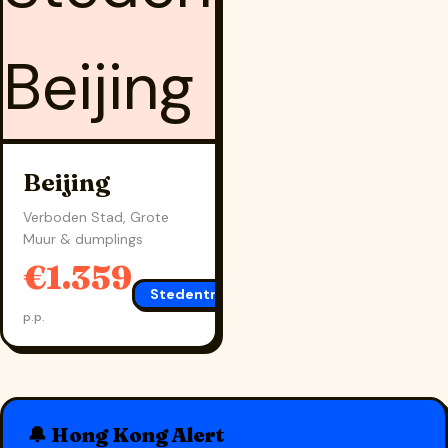
Beijing
Verboden Stad, Grote
Muur & dumplings
€1.359
Stedentrip Beijing
→
p.p.
🔔 Hong Kong Alert