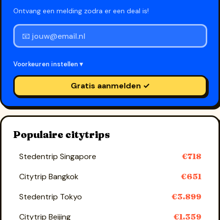
Ontvang een melding zodra er een deal is!
Voorkeuren instellen ▾
Gratis aanmelden ✓
Populaire citytrips
Stedentrip Singapore
€718
Citytrip Bangkok
€651
Stedentrip Tokyo
€3.899
Citytrip Beijing
€1.359