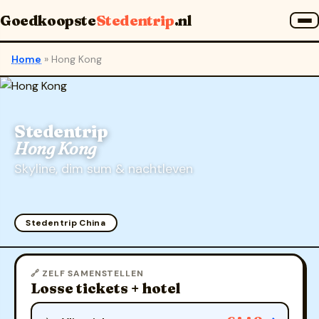
Goedkoopste
Stedentrip
.nl
Home
»
Hong Kong
Stedentrip
Hong Kong
Skyline, dim sum & nachtleven
Stedentrip China
🔗 ZELF SAMENSTELLEN
Losse tickets + hotel