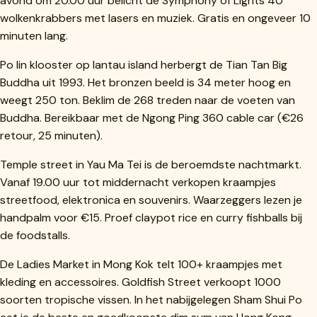
avond om 20.00 uur belicht de Symphony of Lights 40
wolkenkrabbers met lasers en muziek. Gratis en ongeveer 10
minuten lang.
Po lin klooster op lantau island herbergt de Tian Tan Big
Buddha uit 1993. Het bronzen beeld is 34 meter hoog en
weegt 250 ton. Beklim de 268 treden naar de voeten van
Buddha. Bereikbaar met de Ngong Ping 360 cable car (€26
retour, 25 minuten).
Temple street in Yau Ma Tei is de beroemdste nachtmarkt.
Vanaf 19.00 uur tot middernacht verkopen kraampjes
streetfood, elektronica en souvenirs. Waarzeggers lezen je
handpalm voor €15. Proef claypot rice en curry fishballs bij
de foodstalls.
De Ladies Market in Mong Kok telt 100+ kraampjes met
kleding en accessoires. Goldfish Street verkoopt 1000
soorten tropische vissen. In het nabijgelegen Sham Shui Po