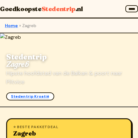
Goedkoopste
Stedentrip
.nl
Home
»
Zagreb
Stedentrip
Zagreb
Hipste hoofdstad van de Balkan & poort naar
Plitvice
Stedentrip Kroatië
⭐ BESTE PAKKETDEAL
Zagreb