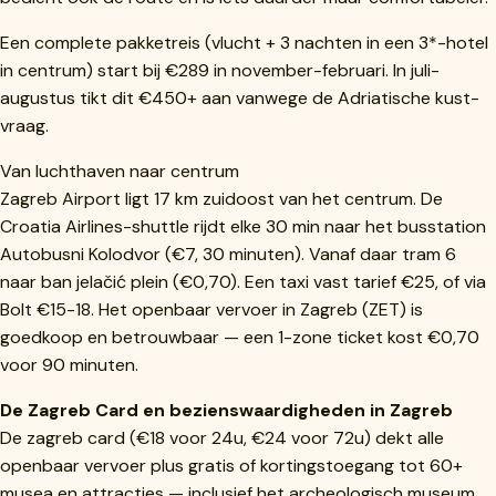
Een complete pakketreis (vlucht + 3 nachten in een 3*-hotel
in centrum) start bij €289 in november-februari. In juli-
augustus tikt dit €450+ aan vanwege de Adriatische kust-
vraag.
Van luchthaven naar centrum
Zagreb Airport ligt 17 km zuidoost van het centrum. De
Croatia Airlines-shuttle rijdt elke 30 min naar het busstation
Autobusni Kolodvor (€7, 30 minuten). Vanaf daar tram 6
naar ban jelačić plein (€0,70). Een taxi vast tarief €25, of via
Bolt €15-18. Het openbaar vervoer in Zagreb (ZET) is
goedkoop en betrouwbaar — een 1-zone ticket kost €0,70
voor 90 minuten.
De Zagreb Card en bezienswaardigheden in Zagreb
De zagreb card (€18 voor 24u, €24 voor 72u) dekt alle
openbaar vervoer plus gratis of kortingstoegang tot 60+
musea en attracties — inclusief het archeologisch museum,