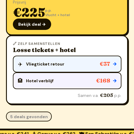
Prijsvrij
€225
p.p.
Vlucht + hotel
Bekijk deal →
🔗 ZELF SAMENSTELLEN
Losse tickets + hotel
€37
✈️
→
Vliegticket retour
€168
🏨
→
Hotel verblijf
€205
Samen v.a.
p.p.
5 deals gevonden
€241
⚓ Genua
v.a. €262
🍽️ San Sebastián
v.a. €259
🛁 