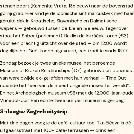
stenen poort (Kamenita Vrata, 13e eeuw) naar de bovenstad
gornji grad. Hier vind je de iconische sint marcuskerk met haar
geruite dak in Kroatische, Slavonische en Dalmatische
wapens — gebouwd tussen de 13e en 19e eeuw. Tegenover
staat het Sabor (parlement). Beklim de lotrščak toren (€3)
voor een prachtig uitzicht over de stad — om 12:00 wordt
dagelijks het Grič-kanon afgevuurd, een traditie sinds 1877.
Zondag bezoek je twee unieke musea: het beroemde
Museum of Broken Relationships (€7), gebouwd uit donaties
van wereldwijde ex-geliefden met hun verhaal — Time Out
noemde het “een van de meest originele musea ter wereld”.
En het Archeologisch museum (€8) met de 12.000-jaar-oude
Vučedol-duif. Een echte twee uur per museum is genoeg.
3-daagse Zagreb citytrip
Met drie dagen voeg je de café-cultuur toe. Tkalčićeva is dé
uitgaansstraat met 100+ café-terrassen — drink een