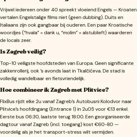
Vrijwel iedereen onder 40 spreekt vloeiend Engels — Kroaten
vertalen Engelstalige films niet (geen dubbing). Duits en
Italiaans zijn ook gangbaar bij ouderen. Een paar Kroatische
woordjes (“hvala” = dank u, “molim” = alstublieft) waarderen
de locals zeer.
Is Zagreb veilig?
Top-10 veiligste hoofdsteden van Europa. Geen significante
zakkenrollerij, ook ’s avonds laat in Tkalčićeva. De stad is
volledig wandelbaar en fietsvriendelijk.
Hoe combineer ik Zagreb met Plitvice?
FlixBus rijdt elke 2u vanaf Zagreb’s Autobusni Kolodvor naar
Plitvice’s hoofdingang (Entrance 1) in 2u05 voor €13 enkel.
Eerste bus 06:30, laatste terug 18:00. Een georganiseerde
dagtour vanaf Zagreb (incl. toegang) kost €60-80 —
voordelig als je het transport-stress wilt vermijden.