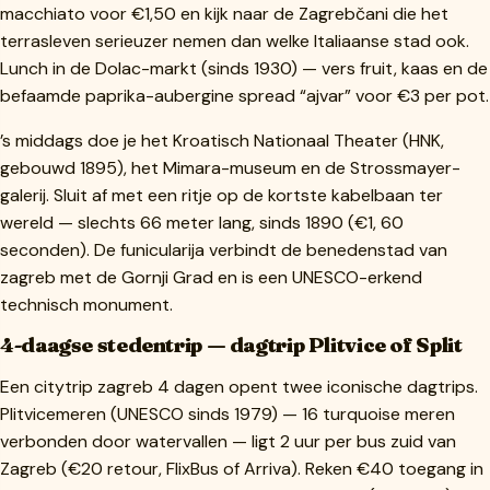
macchiato voor €1,50 en kijk naar de Zagrebčani die het
terrasleven serieuzer nemen dan welke Italiaanse stad ook.
Lunch in de Dolac-markt (sinds 1930) — vers fruit, kaas en de
befaamde paprika-aubergine spread “ajvar” voor €3 per pot.
’s middags doe je het Kroatisch Nationaal Theater (HNK,
gebouwd 1895), het Mimara-museum en de Strossmayer-
galerij. Sluit af met een ritje op de kortste kabelbaan ter
wereld — slechts 66 meter lang, sinds 1890 (€1, 60
seconden). De funicularija verbindt de benedenstad van
zagreb met de Gornji Grad en is een UNESCO-erkend
technisch monument.
4-daagse stedentrip — dagtrip Plitvice of Split
Een citytrip zagreb 4 dagen opent twee iconische dagtrips.
Plitvicemeren (UNESCO sinds 1979) — 16 turquoise meren
verbonden door watervallen — ligt 2 uur per bus zuid van
Zagreb (€20 retour, FlixBus of Arriva). Reken €40 toegang in