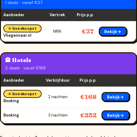
1 deals · vanaf €37
Aanbieder
Vertrek
Prijs p.p.
⭐ Goedkoopst
€37
Bekijk→
NRN
Vliegennaar.nl
🏨 Hotels
2 deals · vanaf €168
Aanbieder
Verblijfduur
Prijs p.p.
⭐ Goedkoopst
€168
Bekijk→
2 nachten
Booking
€252
Bekijk→
Booking
3 nachten