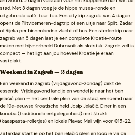
antwoord: 2 dagen volstaan voor het kloppende hart van de
stad. Met 3 dagen voeg je de hippe musea-ronde en
uitgebreide café-tour toe. Een citytrip zagreb van 4 dagen
opent de Plitvicemeren-dagtrip of een uitje naar Split, Zadar
of Rijeka per binnenlandse vlucht of bus. Een stedentrip naar
zagreb van 5 dagen laat je een complete Kroatië-route
maken met bijvoorbeeld Dubrovnik als slotstuk. Zagreb zelf is
compact — het ligt aan jou hoeveel Kroatië je eraan
vastplakt.
Weekend in Zagreb — 2 dagen
Een weekend in zagreb (vrijdagavond-zondag) dekt de
essentie. Vrijdagavond land je en wandel je naar het ban
jelačić plein — het centrale plein van de stad, vernoemd naar
de 19e-eeuwse Kroatische held Josip Jelačić. Diner in een
konoba (traditionele eetgelegenheid) met štrukli
(kaaspasta-rolletjes) en lokale Plavac Mali wijn voor €15-22.
Zaterdag start je op het ban jelačić plein en loop je via de