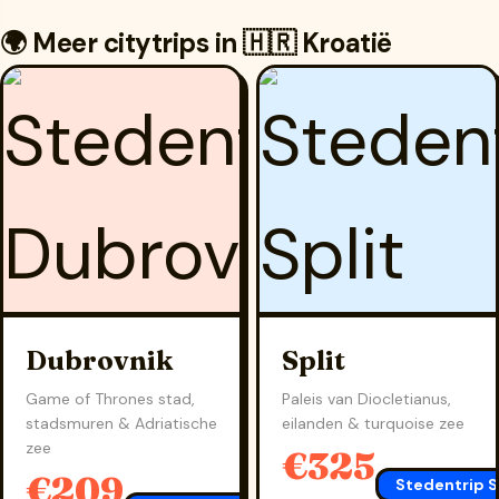
🌍 Meer citytrips in 🇭🇷 Kroatië
Dubrovnik
Split
Game of Thrones stad,
Paleis van Diocletianus,
stadsmuren & Adriatische
eilanden & turquoise zee
zee
€325
€209
Stedentrip S