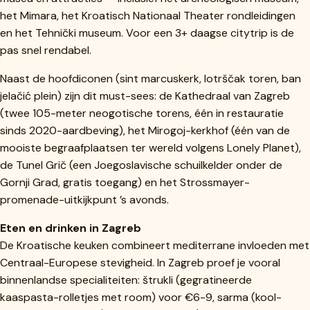
het Mimara, het Kroatisch Nationaal Theater rondleidingen
en het Tehnički museum. Voor een 3+ daagse citytrip is de
pas snel rendabel.
Naast de hoofdiconen (sint marcuskerk, lotrščak toren, ban
jelačić plein) zijn dit must-sees: de Kathedraal van Zagreb
(twee 105-meter neogotische torens, één in restauratie
sinds 2020-aardbeving), het Mirogoj-kerkhof (één van de
mooiste begraafplaatsen ter wereld volgens Lonely Planet),
de Tunel Grič (een Joegoslavische schuilkelder onder de
Gornji Grad, gratis toegang) en het Strossmayer-
promenade-uitkijkpunt ’s avonds.
Eten en drinken in Zagreb
De Kroatische keuken combineert mediterrane invloeden met
Centraal-Europese stevigheid. In Zagreb proef je vooral
binnenlandse specialiteiten: štrukli (gegratineerde
kaaspasta-rolletjes met room) voor €6-9, sarma (kool-