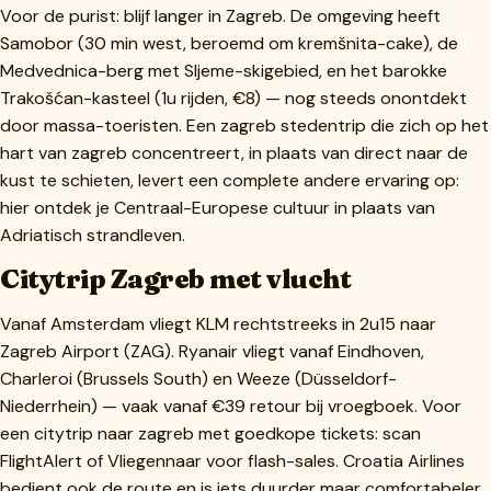
Voor de purist: blijf langer in Zagreb. De omgeving heeft
Samobor (30 min west, beroemd om kremšnita-cake), de
Medvednica-berg met Sljeme-skigebied, en het barokke
Trakošćan-kasteel (1u rijden, €8) — nog steeds onontdekt
door massa-toeristen. Een zagreb stedentrip die zich op het
hart van zagreb concentreert, in plaats van direct naar de
kust te schieten, levert een complete andere ervaring op:
hier ontdek je Centraal-Europese cultuur in plaats van
Adriatisch strandleven.
Citytrip Zagreb met vlucht
Vanaf Amsterdam vliegt KLM rechtstreeks in 2u15 naar
Zagreb Airport (ZAG). Ryanair vliegt vanaf Eindhoven,
Charleroi (Brussels South) en Weeze (Düsseldorf-
Niederrhein) — vaak vanaf €39 retour bij vroegboek. Voor
een citytrip naar zagreb met goedkope tickets: scan
FlightAlert of Vliegennaar voor flash-sales. Croatia Airlines
bedient ook de route en is iets duurder maar comfortabeler.