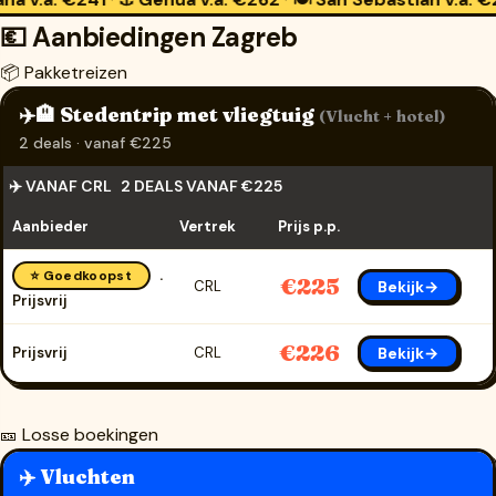
·
·
·
💶 Aanbiedingen Zagreb
📦 Pakketreizen
✈️🏨 Stedentrip met vliegtuig
(Vlucht + hotel)
2 deals · vanaf €225
✈️ VANAF CRL
2 DEALS VANAF €225
Aanbieder
Vertrek
Prijs p.p.
⭐ Goedkoopst
€225
Bekijk→
CRL
Prijsvrij
€226
Bekijk→
Prijsvrij
CRL
🎫 Losse boekingen
✈️ Vluchten