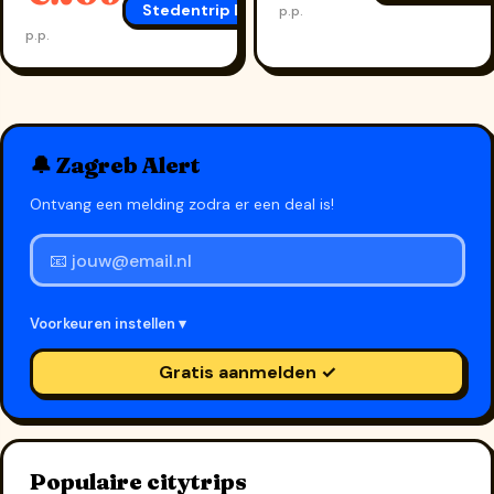
Stedentrip Dubrovnik
→
p.p.
p.p.
🔔 Zagreb Alert
Ontvang een melding zodra er een deal is!
Voorkeuren instellen ▾
Gratis aanmelden ✓
Populaire citytrips