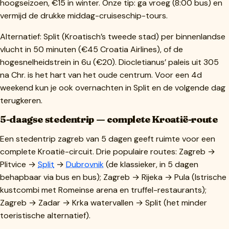
hoogseizoen, €15 in winter. Onze tip: ga vroeg (8:00 bus) en
vermijd de drukke middag-cruiseschip-tours.
Alternatief: Split (Kroatisch’s tweede stad) per binnenlandse
vlucht in 50 minuten (€45 Croatia Airlines), of de
hogesnelheidstrein in 6u (€20). Diocletianus’ paleis uit 305
na Chr. is het hart van het oude centrum. Voor een 4d
weekend kun je ook overnachten in Split en de volgende dag
terugkeren.
5-daagse stedentrip — complete Kroatië-route
Een stedentrip zagreb van 5 dagen geeft ruimte voor een
complete Kroatië-circuit. Drie populaire routes: Zagreb →
Plitvice →
Split
→
Dubrovnik
(de klassieker, in 5 dagen
behapbaar via bus en bus); Zagreb → Rijeka → Pula (Istrische
kustcombi met Romeinse arena en truffel-restaurants);
Zagreb → Zadar → Krka watervallen → Split (het minder
toeristische alternatief).