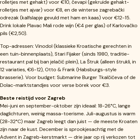
rolletjes met gehakt) voor €10, čevapi (gekruide gehakt-
rolletjes met ajvar) voor €8, en de winterse zagrebački
odrezak (kalfslapje gevuld met ham en kaas) voor €12-15.
Drink lokale Plavac Mali rode wijn (€4 per glas) of Karlovačko
pils (€2,50).
Top-adressen: Vinodol (klassieke Kroatische gerechten in
een tuin-binnenplaats), Stari Fijaker (sinds 1980, traditie-
restaurant pal bij ban jelačić plein), La Štruk (alleen štrukli, in
12 variaties, €6-12), Otto & Frank (Habsburgs-style
brasserie). Voor budget: Submarine Burger Tkalčićeva of de
Dolac-marktstandjes voor verse börek voor €3.
Beste reistijd voor Zagreb
Mei-juni en september-oktober zijn ideaal: 18-26°C, lange
daglichturen, weinig massa-toerisme. Juli-augustus is warm
(28-32°C) maar Zagreb leegt dan juist — de meeste Kroaten
zijn naar de kust. December is sprookjesachtig met de
Advent in Zagreb-kerstmarkt — drie jaar op rij verkozen tot