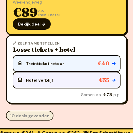
Weekendjeweg
€89
p.p.
Trein + hotel
Bekijk deal →
🔗 ZELF SAMENSTELLEN
Losse tickets + hotel
€40
🚆
→
Treinticket retour
€33
🏨
→
Hotel verblijf
€73
Samen v.a.
p.p.
10 deals gevonden
a. €241
⚓ Genua
v.a. €262
🍽️ San Sebastián
v.a. €259
