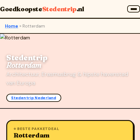
Goedkoopste
Stedentrip
.nl
Home
»
Rotterdam
Stedentrip
Rotterdam
Architectuur, Erasmusbrug & hipste havenstad
van Europa
Stedentrip Nederland
⭐ BESTE PAKKETDEAL
Rotterdam