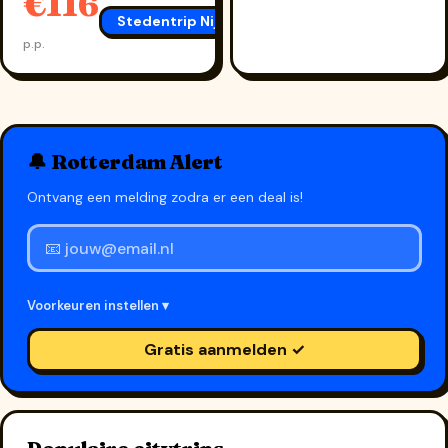
€116
Stedentrip Nijmegen
→
p.p.
🔔 Rotterdam Alert
Ontvang een melding zodra er een deal is!
Voorkeuren instellen ▾
Gratis aanmelden ✓