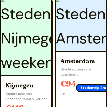
Amsterdam
Grachten, musea &
gezelligheid
€94
Nijmegen
Stedentrip Am
p.p.
Oudste stad van
Nederland, Waal & Valkhof