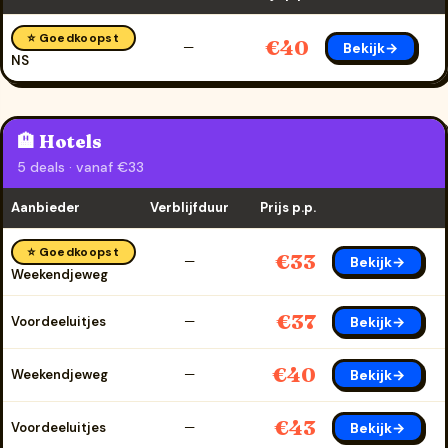
⭐ Goedkoopst
€40
Bekijk→
—
NS
🏨 Hotels
5 deals · vanaf €33
Aanbieder
Verblijfduur
Prijs p.p.
⭐ Goedkoopst
€33
Bekijk→
—
Weekendjeweg
€37
Bekijk→
Voordeeluitjes
—
€40
Bekijk→
Weekendjeweg
—
€43
Bekijk→
Voordeeluitjes
—