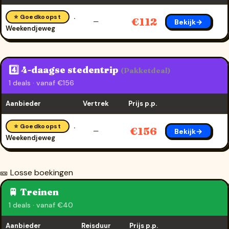
⭐ Goedkoopst
€112
Bekijk→
—
Weekendjeweg
4️⃣ 4-daagse stedentrip
(Pakketdeal)
1 deals · vanaf €156
Aanbieder
Vertrek
Prijs p.p.
⭐ Goedkoopst
€156
Bekijk→
—
Weekendjeweg
🎫 Losse boekingen
🚆 Treinen
1 deals · vanaf €40
Aanbieder
Reisduur
Prijs p.p.