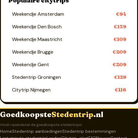
Populaire citytrips
Weekendje Amsterdam
€94
Weekendje Den Bosch
€139
Weekendje Maastricht
€109
Weekendje Brugge
€209
Weekendje Gent
€209
Stedentrip Groningen
€129
Citytrip Nijmegen
€116
Goedkoopste
Stedentrip
.nl
Vindt razendsnel de goedkoopste stedentrips!
Home
Stedentrip aanbiedingen
Stedentrip bestemmingen