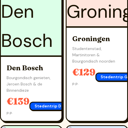
Groningen
Studentenstad,
Martinitoren &
Bourgondisch noorden
Den Bosch
€129
Stedentrip G
Bourgondisch genieten,
p.p.
Jeroen Bosch & de
Binnendieze
€139
Stedentrip Den Bosch
→
p.p.