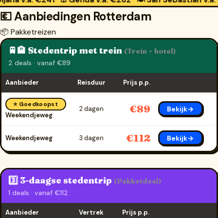
·
·
·
💶 Aanbiedingen Rotterdam
📦 Pakketreizen
🚆🏨 Stedentrip met trein
(Trein + hotel)
2 deals · vanaf €89
Aanbieder
Reisduur
Prijs p.p.
⭐ Goedkoopst
€89
Bekijk→
2 dagen
Weekendjeweg
€112
Bekijk→
Weekendjeweg
3 dagen
3️⃣ 3-daagse stedentrip
(Pakketdeal)
1 deals · vanaf €112
Aanbieder
Vertrek
Prijs p.p.