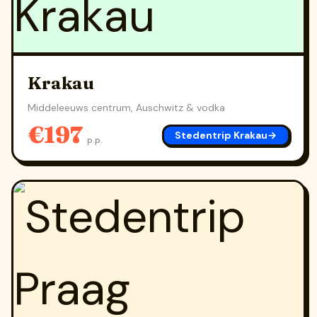
Krakau
Middeleeuws centrum, Auschwitz & vodka
€197
Stedentrip Krakau
→
p.p.