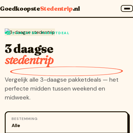
Home
»
3 daagse stedentrip
Goedkoopste
Stedentrip
.nl
3️⃣ 2 NACHTEN · PAKKETDEAL
3 daagse
stedentrip
Vergelijk alle 3-daagse pakketdeals — het
perfecte midden tussen weekend en
midweek.
BESTEMMING