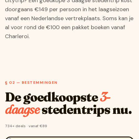
citytrip? Een goedkope 3 daagse stedentrip kost
doorgaans €149 per persoon in het laagseizoen
vanaf een Nederlandse vertrekplaats. Soms kan je
al voor rond de €100 een pakket boeken vanaf
Charleroi.
§ 02 — BESTEMMINGEN
De goedkoopste
3-
daagse
stedentrips nu.
734+ deals · vanaf €89