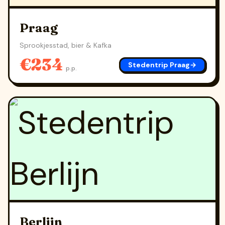
Praag
Sprookjesstad, bier & Kafka
€234
Stedentrip Praag
→
p.p.
Berlijn