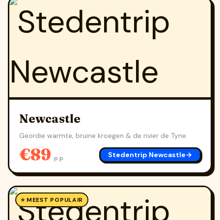
Newcastle
Geordie warmte, bruine kroegen & de rivier de Tyne
€89
Stedentrip Newcastle
→
p.p.
⭐ MEEST POPULAIR