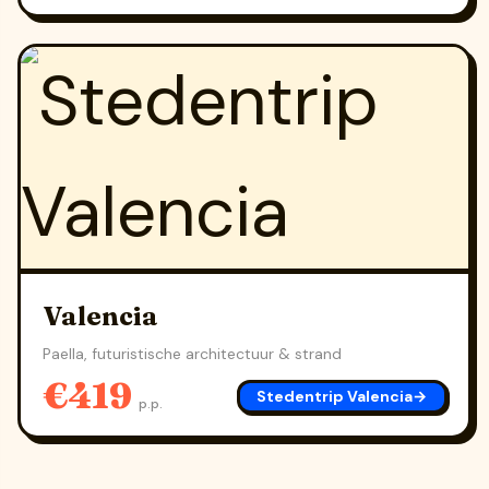
Valencia
Paella, futuristische architectuur & strand
€419
Stedentrip Valencia
→
p.p.