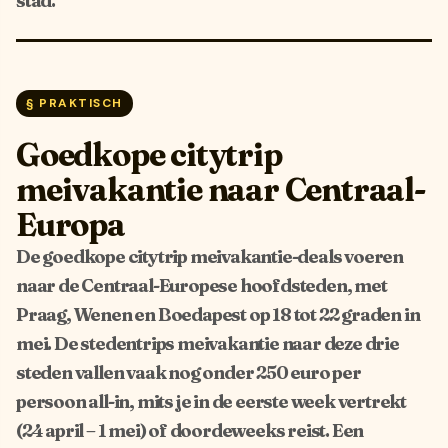
stad.
§ PRAKTISCH
Goedkope citytrip
meivakantie naar Centraal-
Europa
De goedkope citytrip meivakantie-deals voeren
naar de Centraal-Europese hoofdsteden, met
Praag, Wenen en Boedapest op 18 tot 22 graden in
mei. De stedentrips meivakantie naar deze drie
steden vallen vaak nog onder 250 euro per
persoon all-in, mits je in de eerste week vertrekt
(24 april – 1 mei) of doordeweeks reist. Een