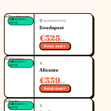
✈️🏨 VLUCHT +
🏆 GOEDKOOPSTE
HOTEL
Boedapest
€325
p.p.
Bekijk deal
→
✈️🏨 VLUCHT +
🥈
HOTEL
Alicante
€339
p.p.
Bekijk deal
→
✈️🏨 VLUCHT +
🥉
HOTEL