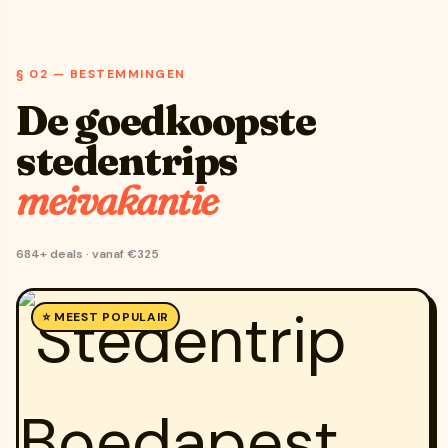
§ 02 — BESTEMMINGEN
De goedkoopste
stedentrips
meivakantie
684+ deals · vanaf €325
⭐ MEEST POPULAIR