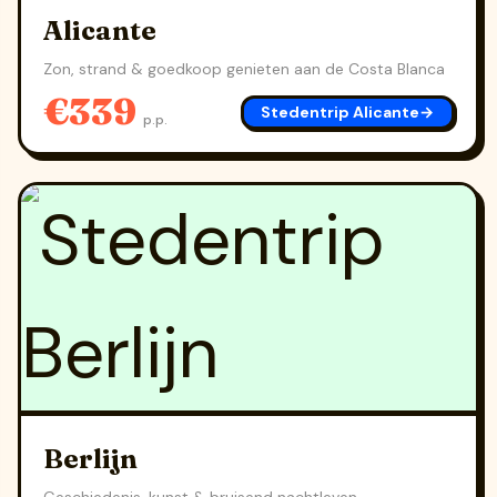
Alicante
Zon, strand & goedkoop genieten aan de Costa Blanca
€339
Stedentrip Alicante
→
p.p.
Berlijn