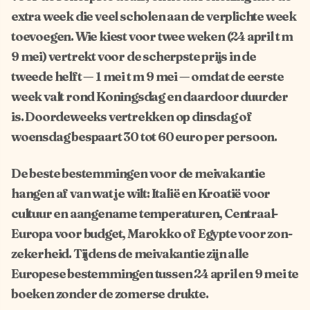
extra week die veel scholen aan de verplichte week
toevoegen. Wie kiest voor twee weken (24 april t m
9 mei) vertrekt voor de scherpste prijs in de
tweede helft — 1 mei t m 9 mei — omdat de eerste
week valt rond Koningsdag en daardoor duurder
is. Doordeweeks vertrekken op dinsdag of
woensdag bespaart 30 tot 60 euro per persoon.
De beste bestemmingen voor de meivakantie
hangen af van wat je wilt: Italië en Kroatië voor
cultuur en aangename temperaturen, Centraal-
Europa voor budget, Marokko of Egypte voor zon-
zekerheid. Tijdens de meivakantie zijn alle
Europese bestemmingen tussen 24 april en 9 mei te
boeken zonder de zomerse drukte.