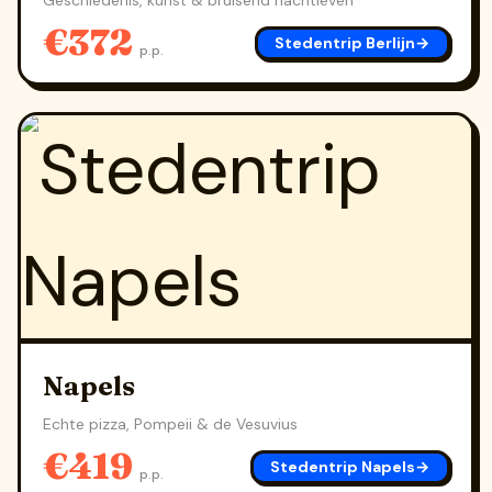
Geschiedenis, kunst & bruisend nachtleven
€372
Stedentrip Berlijn
→
p.p.
Napels
Echte pizza, Pompeii & de Vesuvius
€419
Stedentrip Napels
→
p.p.