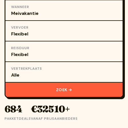
WANNEER
VERVOER
REISDUUR
VERTREKPLAATS
ZOEK →
684
€325
10+
PAKKETDEALS
VANAF PRIJS
AANBIEDERS