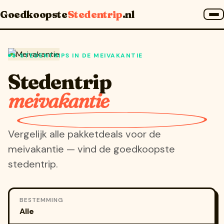
Home
»
Stedentrip meivakantie
Goedkoopste
Stedentrip
.nl
🌷 STEDENTRIPS IN DE MEIVAKANTIE
Stedentrip
meivakantie
Vergelijk alle pakketdeals voor de
meivakantie — vind de goedkoopste
stedentrip.
BESTEMMING