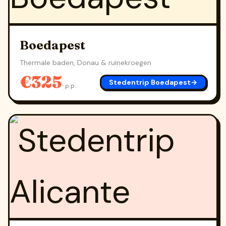
Boedapest
Thermale baden, Donau & ruïnekroegen
€325
Stedentrip Boedapest
→
p.p.