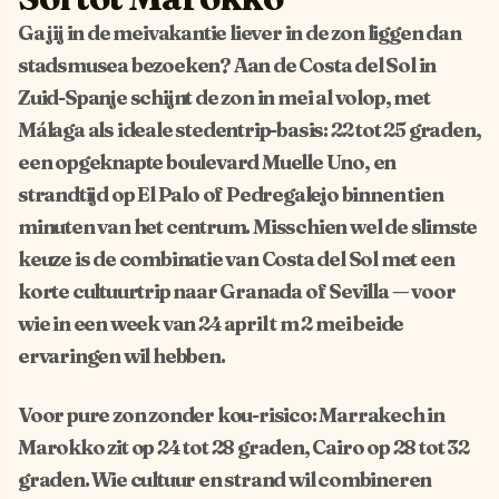
Ga jij in de meivakantie liever in de zon liggen dan
stadsmusea bezoeken? Aan de Costa del Sol in
Zuid-Spanje schijnt de zon in mei al volop, met
Málaga als ideale stedentrip-basis: 22 tot 25 graden,
een opgeknapte boulevard Muelle Uno, en
strandtijd op El Palo of Pedregalejo binnen tien
minuten van het centrum. Misschien wel de slimste
keuze is de combinatie van Costa del Sol met een
korte cultuurtrip naar Granada of Sevilla — voor
wie in een week van 24 april t m 2 mei beide
ervaringen wil hebben.
Voor pure zon zonder kou-risico: Marrakech in
Marokko zit op 24 tot 28 graden, Cairo op 28 tot 32
graden. Wie cultuur en strand wil combineren