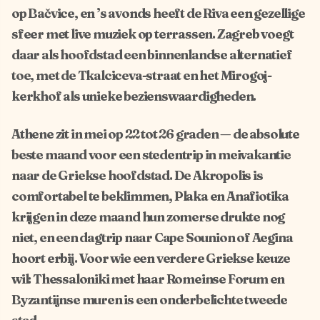
op Bačvice, en ’s avonds heeft de Riva een gezellige
sfeer met live muziek op terrassen. Zagreb voegt
daar als hoofdstad een binnenlandse alternatief
toe, met de Tkalciceva-straat en het Mirogoj-
kerkhof als unieke bezienswaardigheden.
Athene zit in mei op 22 tot 26 graden — de absolute
beste maand voor een stedentrip in meivakantie
naar de Griekse hoofdstad. De Akropolis is
comfortabel te beklimmen, Plaka en Anafiotika
krijgen in deze maand hun zomerse drukte nog
niet, en een dagtrip naar Cape Sounion of Aegina
hoort erbij. Voor wie een verdere Griekse keuze
wil: Thessaloniki met haar Romeinse Forum en
Byzantijnse muren is een onderbelichte tweede