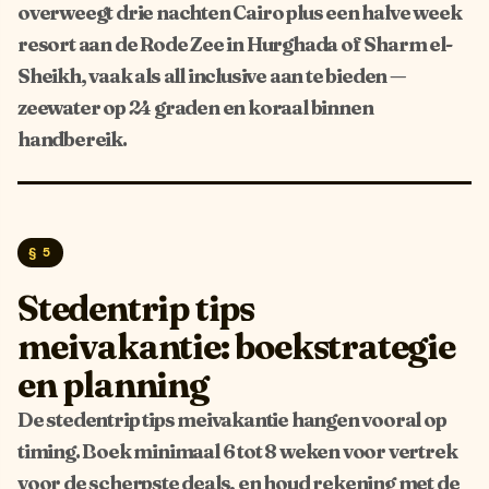
overweegt drie nachten Cairo plus een halve week
resort aan de Rode Zee in Hurghada of Sharm el-
Sheikh, vaak als all inclusive aan te bieden —
zeewater op 24 graden en koraal binnen
handbereik.
§ 5
Stedentrip tips
meivakantie: boekstrategie
en planning
De stedentrip tips meivakantie hangen vooral op
timing. Boek minimaal 6 tot 8 weken voor vertrek
voor de scherpste deals, en houd rekening met de