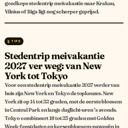
goedkope stedentrip meivakantie naar Krakau,
Vilnius of Riga ligt nog scherper geprijsd.
§ TIPS
Stedentrip meivakantie
2027 ver weg: van New
York tot Tokyo
Voor een stedentrip meivakantie 2027 verder van
huis zijn New York en Tokyo de topkeuzes. New
York zit op 14 tot 22 graden, met de eerste bloesem
in Central Park en lange daglicht-uren ’s avonds.
Tokyo combineert 18 tot 23 graden met Golden
Week-feestdagen en kersenbloesem-naweeën in