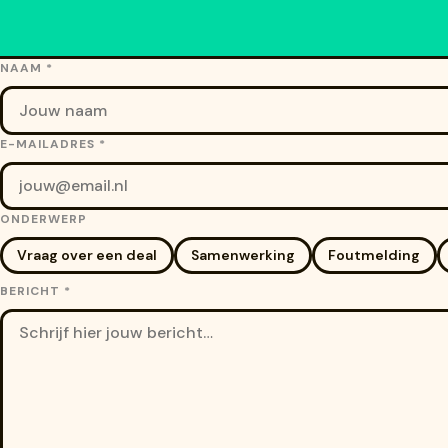
NAAM *
E-MAILADRES *
ONDERWERP
Vraag over een deal
Samenwerking
Foutmelding
BERICHT *