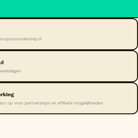
oopstestedentrip.nl
jd
 werkdagen
rking
t op voor partnerships en affiliate mogelijkheden