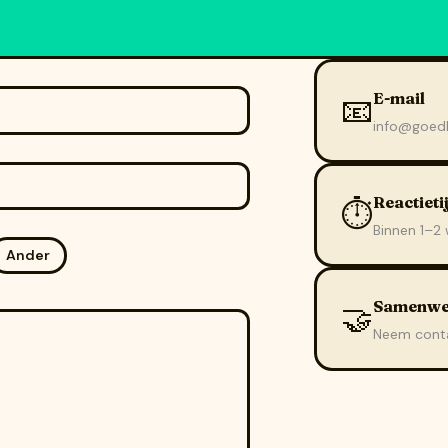
E-mail
📧
info@goedk
Reactieti
⏱️
Binnen 1–2
Ander
Samenwe
🤝
Neem contac